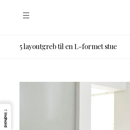
5 layoutgreb til en L-formet stue
→
Indhold