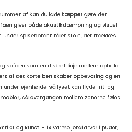
e rummet af kan du lade
tæpper
gøre det
ofaen giver både akustikdæmpning og visuel
 under spisebordet tåler stole, der trækkes
g sofaen som en diskret linje mellem ophold
rs af det korte ben skaber opbevaring og en
nder øjenhøjde, så lyset kan flyde frit, og
e møbler, så overgangen mellem zonerne føles
stiler og kunst – fx varme jordfarver i puder,