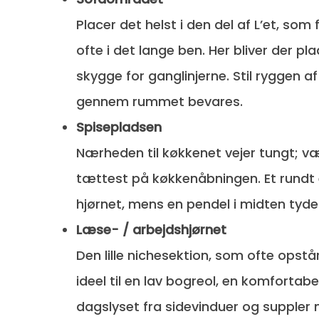
Placer det helst i den del af L’et, som
ofte i det lange ben. Her bliver der pl
skygge for ganglinjerne. Stil ryggen a
gennem rummet bevares.
Spisepladsen
Nærheden til køkkenet vejer tungt; væl
tættest på køkkenåbningen. Et rundt 
hjørnet, mens en pendel i midten tydel
Læse- / arbejdshjørnet
Den lille nichesektion, som ofte opstå
ideel til en lav bogreol, en komfortabe
dagslyset fra sidevinduer og suppler