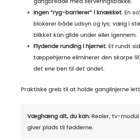
gangbredde med serveringsbakke.
Ingen “ryg-barrierer” i knækket
. En s
blokerer både udsyn og lys; vælg i st
blikket kan glide under eller igennem.
Flydende runding i hjørnet
. Et rundt s
tæppehjørne eliminerer den skarpe 90°
det ene ben til det andet.
Praktiske greb til at holde ganglinjerne lett
Væghæng alt, du kan.
Reoler, tv-modul 
giver plads til fødderne.