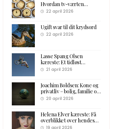
Hvordan tv-værten
samlede danske børn
22 april 2026
foran skærmen
Ugift svar til dit krydsord
22 april 2026
Lasse Spang Olsen
kæreste: Et tidløst
overblik over hans forhold
21 april 2026
og ægteskab
Joachim Boldsen: Kone og
privatliv – bolig, familie og
karriere
20 april 2026
Helena Elver kæreste: Få
overblikket over hendes
kærlighedsliv
19 april 2026