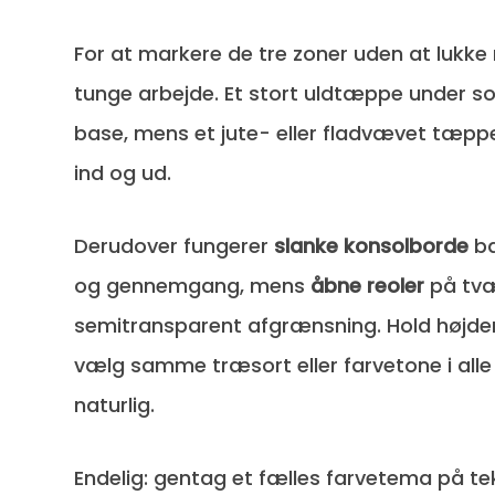
For at markere de tre zoner uden at lukk
tunge arbejde. Et stort uldtæppe under s
base, mens et jute- eller fladvævet tæppe
ind og ud.
Derudover fungerer
slanke konsolborde
ba
og gennemgang, mens
åbne reoler
på tvæ
semitransparent afgrænsning. Hold højden u
vælg samme træsort eller farvetone i all
naturlig.
Endelig: gentag et fælles farvetema på tek