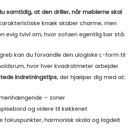
u samtidig, at den driller, når møblerne skal
 karakteristiske knæk skaber charme, men
n evig tvivl om, hvor sofaen egentlig bør stå.
greb kan du forvandle den ulogiske L-form til
holdsrum, hvor hver kvadratmeter arbejder
ede indretningstips
, der hjælper dig med at:
ammenhængende – zoner
, spisebord og videre til køkkenet
fokuspunkter, harmonisk skala og lagdelt