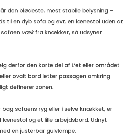
 får den blødeste, mest stabile belysning –
ads til en dyb sofa og evt. en lænestol uden at
f sofaen
væk
fra knækket, så udsynet
g derfor den korte del af L’et eller området
eller ovalt bord letter passagen omkring
igt definerer zonen.
r bag sofaens ryg eller i selve knækket, er
l lænestol og et lille arbejdsbord. Udnyt
 med en justerbar gulvlampe.