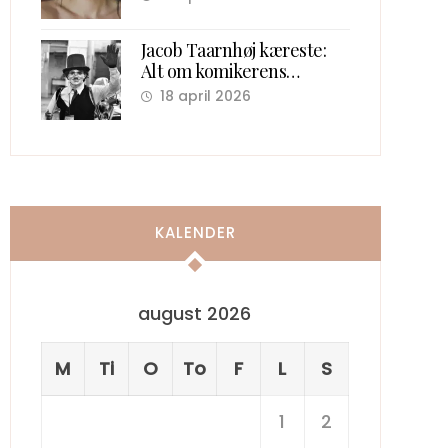
Jacob Taarnhøj kæreste:
Alt om komikerens
kærlighedsliv bag scenen
18 april 2026
KALENDER
august 2026
M
Ti
O
To
F
L
S
1
2