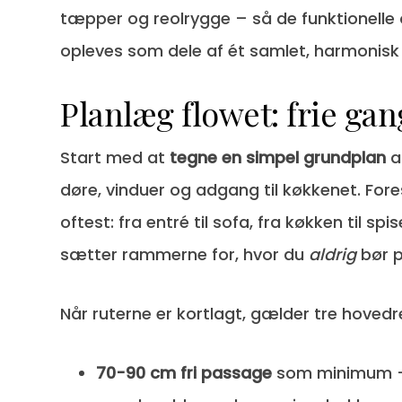
tæpper og reolrygge – så de funktionelle
opleves som dele af ét samlet, harmonisk
Planlæg flowet: frie ga
Start med at
tegne en simpel grundplan
af
døre, vinduer og adgang til køkkenet. Fores
oftest: fra entré til sofa, fra køkken til spi
sætter rammerne for, hvor du
aldrig
bør p
Når ruterne er kortlagt, gælder tre hovedr
70-90 cm fri passage
som minimum – 