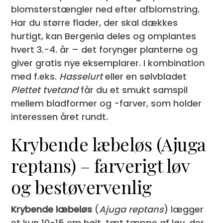
blomsterstængler ned efter afblomstring.
Har du større flader, der skal dækkes
hurtigt, kan Bergenia deles og omplantes
hvert 3.-4. år – det forynger planterne og
giver gratis nye eksemplarer. I kombination
med f.eks.
Hasselurt
eller en sølvbladet
Plettet tvetand
får du et smukt samspil
mellem bladformer og -farver, som holder
interessen året rundt.
Krybende læbeløs (Ajuga
reptans) – farverigt løv
og bestøvervenlig
Krybende læbeløs
(
Ajuga reptans
) lægger
et kun 10-15 cm højt, tæt tæppe af løv, der