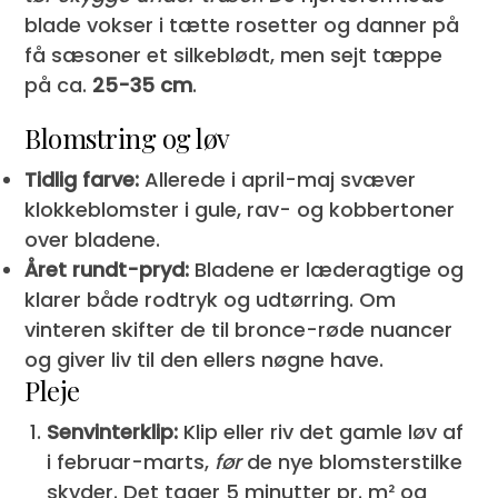
blade vokser i tætte rosetter og danner på
få sæsoner et silkeblødt, men sejt tæppe
på ca.
25-35 cm
.
Blomstring og løv
Tidlig farve:
Allerede i april-maj svæver
klokkeblomster i gule, rav- og kobbertoner
over bladene.
Året rundt-pryd:
Bladene er læderagtige og
klarer både rodtryk og udtørring. Om
vinteren skifter de til bronce-røde nuancer
og giver liv til den ellers nøgne have.
Pleje
Senvinterklip:
Klip eller riv det gamle løv af
i februar-marts,
før
de nye blomsterstilke
skyder. Det tager 5 minutter pr. m² og