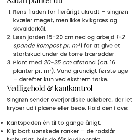
Rens fladen for flerårigt ukrudt – singrøn
kvæler meget, men ikke kvikgræs og
skvalderkål.
Løsn jorden 15-20 cm ned og arbejd
1-2
spande kompost pr. m²
i for at give et
startskud under de tørre trærødder.
Plant med
20-25 cm
afstand (ca. 16
planter pr. m²). Vand grundigt første uge
– derefter kun ved ekstrem tørke.
Vedligehold & kantkontrol
Singrøn sender overjordiske udløbere, der let
kryber ud i plæne eller bede. Hold den i ave:
Kantspaden én til to gange årligt.
Klip bort uønskede ranker – de rodslår
lynhurtigt, hvis de får jordkontakt.