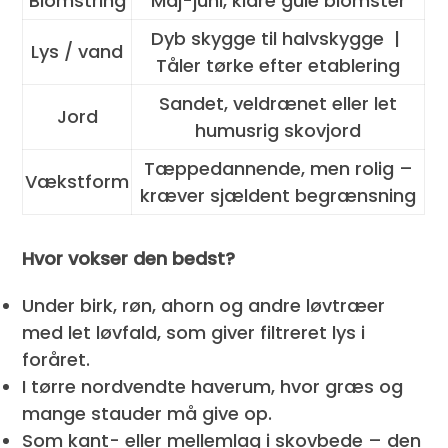
Blomstring
Maj-juni, klare gule blomster
Dyb skygge til halvskygge |
Lys / vand
Tåler tørke efter etablering
Sandet, veldrænet eller let
Jord
humusrig skovjord
Tæppedannende, men rolig –
Vækstform
kræver sjældent begrænsning
Hvor vokser den bedst?
Under birk, røn, ahorn og andre løvtræer
med let løvfald, som giver filtreret lys i
foråret.
I tørre nordvendte haverum, hvor græs og
mange stauder må give op.
Som kant- eller mellemlag i skovbede – den