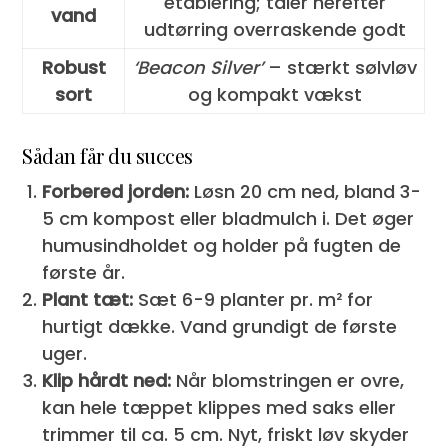
etablering; tåler herefter
vand
udtørring overraskende godt
Robust
‘Beacon Silver’
– stærkt sølvløv
sort
og kompakt vækst
Sådan får du succes
Forbered jorden:
Løsn 20 cm ned, bland 3-
5 cm kompost eller bladmulch i. Det øger
humusindholdet og holder på fugten de
første år.
Plant tæt:
Sæt 6-9 planter pr. m² for
hurtigt dække. Vand grundigt de første
uger.
Klip hårdt ned:
Når blomstringen er ovre,
kan hele tæppet klippes med saks eller
trimmer til ca. 5 cm. Nyt, friskt løv skyder