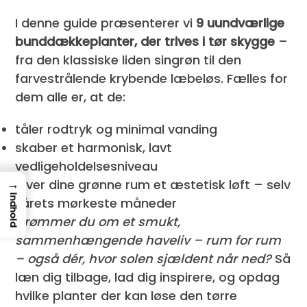
I denne guide præsenterer vi
9 uundværlige
bunddækkeplanter, der trives i tør skygge
–
fra den klassiske liden singrøn til den
farvestrålende krybende læbeløs. Fælles for
dem alle er, at de:
tåler rodtryk og minimal vanding
skaber et harmonisk, lavt
vedligeholdelsesniveau
→
giver dine grønne rum et æstetisk løft – selv
Indhold
i årets mørkeste måneder
Drømmer du om et smukt,
sammenhængende haveliv – rum for rum
– også dér, hvor solen sjældent når ned?
Så
læn dig tilbage, lad dig inspirere, og opdag
hvilke planter der kan løse den tørre