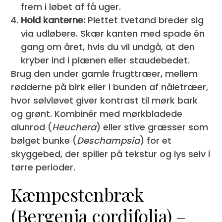
frem i løbet af få uger.
Hold kanterne:
Plettet tvetand breder sig
via udløbere. Skær kanten med spade én
gang om året, hvis du vil undgå, at den
kryber ind i plænen eller staudebedet.
Brug den under gamle frugttræer, mellem
rødderne på birk eller i bunden af nåletræer,
hvor sølvløvet giver kontrast til mørk bark
og grønt. Kombinér med mørkbladede
alunrod (
Heuchera
) eller stive græsser som
bølget bunke (
Deschampsia
) for et
skyggebed, der spiller på tekstur og lys selv i
tørre perioder.
Kæmpestenbræk
(Bergenia cordifolia) –