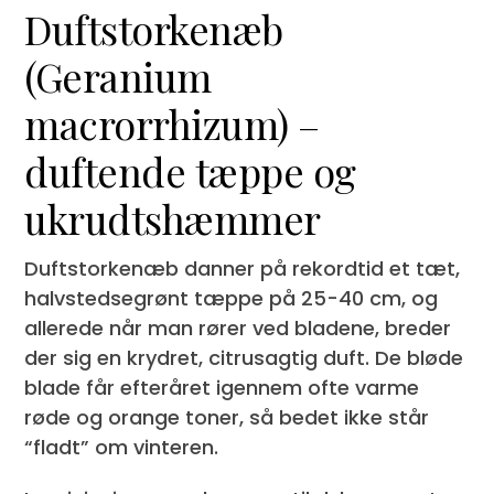
Duftstorkenæb
(Geranium
macrorrhizum) –
duftende tæppe og
ukrudtshæmmer
Duftstorkenæb danner på rekordtid et tæt,
halvstedsegrønt tæppe på 25-40 cm, og
allerede når man rører ved bladene, breder
der sig en krydret, citrus­agtig duft. De bløde
blade får efteråret igennem ofte varme
røde og orange toner, så bedet ikke står
“fladt” om vinteren.