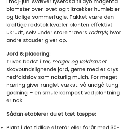
I maj-juni svæver lyserosa til dyb magenta
blomster over løvet og tiltrækker humlebier
og tidlige sommerfugle. Takket være den
kraftige rodstok kvæler planten effektivt
ukrudt, selv under store træers
rodtryk
, hvor
andre stauder giver op.
Jord & placering:
Trives bedst i
tør, mager og veldrænet
skovbunds­lignende jord, gerne med et drys
nedfaldsløv som naturlig mulch. For meget
næring giver ranglet vækst, så undgå tung
gødning – en smule kompost ved plantning
er nok.
Sådan etablerer du et tæt tæppe:
Plant i det tidlige efterår eller forår med 30-