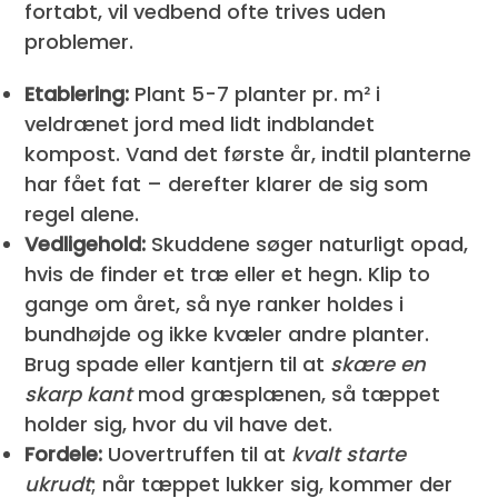
fortabt, vil vedbend ofte trives uden
problemer.
Etablering:
Plant 5-7 planter pr. m² i
veldrænet jord med lidt indblandet
kompost. Vand det første år, indtil planterne
har fået fat – derefter klarer de sig som
regel alene.
Vedligehold:
Skuddene søger naturligt opad,
hvis de finder et træ eller et hegn. Klip to
gange om året, så nye ranker holdes i
bundhøjde og ikke kvæler andre planter.
Brug spade eller kantjern til at
skære en
skarp kant
mod græsplænen, så tæppet
holder sig, hvor du vil have det.
Fordele:
Uovertruffen til at
kvalt starte
ukrudt
; når tæppet lukker sig, kommer der