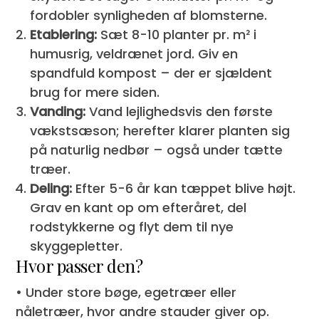
fordobler synligheden af blomsterne.
Etablering:
Sæt 8-10 planter pr. m² i
humusrig, veldrænet jord. Giv en
spandfuld kompost – der er sjældent
brug for mere siden.
Vanding:
Vand lejlighedsvis den første
vækstsæson; herefter klarer planten sig
på naturlig nedbør – også under tætte
træer.
Deling:
Efter 5-6 år kan tæppet blive højt.
Grav en kant op om efteråret, del
rodstykkerne og flyt dem til nye
skyggepletter.
Hvor passer den?
• Under store bøge, egetræer eller
nåletræer, hvor andre stauder giver op.