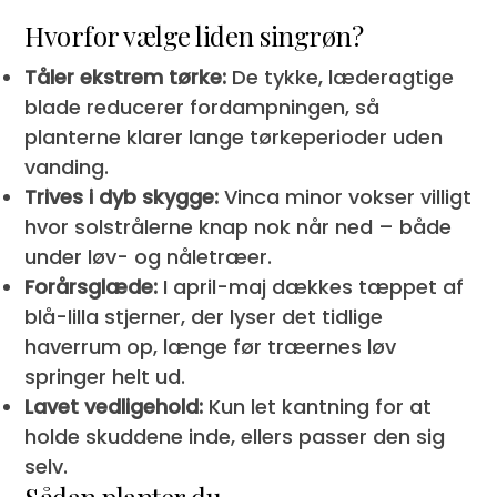
Hvorfor vælge liden singrøn?
Tåler ekstrem tørke:
De tykke, læderagtige
blade reducerer fordampningen, så
planterne klarer lange tørkeperioder uden
vanding.
Trives i dyb skygge:
Vinca minor vokser villigt
hvor solstrålerne knap nok når ned – både
under løv- og nåletræer.
Forårsglæde:
I april-maj dækkes tæppet af
blå-lilla stjerner, der lyser det tidlige
haverrum op, længe før træernes løv
springer helt ud.
Lavet vedligehold:
Kun let kantning for at
holde skuddene inde, ellers passer den sig
selv.
Sådan planter du