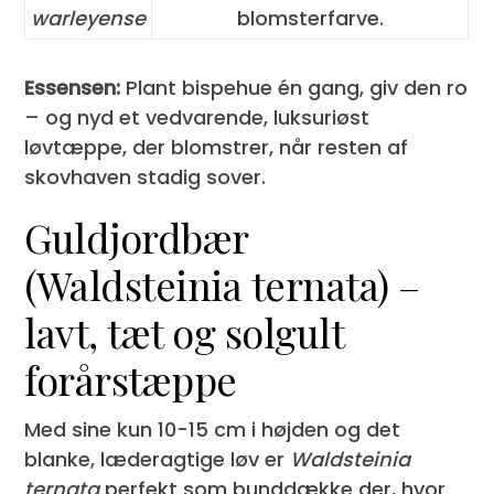
warleyense
blomsterfarve.
Essensen:
Plant bispehue én gang, giv den ro
– og nyd et vedvarende, luksuriøst
løvtæppe, der blomstrer, når resten af
skovhaven stadig sover.
Guldjordbær
(Waldsteinia ternata) –
lavt, tæt og solgult
forårstæppe
Med sine kun 10-15 cm i højden og det
blanke, læderagtige løv er
Waldsteinia
ternata
perfekt som bunddække der, hvor