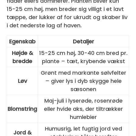
flader ellers dominerer. Planten bliver kun
15-25 cm høj, men breder sig villigt i et lavt
tæppe, der lukker af for ukrudt og skaber liv
i det nederste lag af haven.
Egenskab
Detaljer
Højde &
15-25 cm høj, 30-40 cm bred pr.
bredde
plante – tæt, krybende vækst
Grønt med markante sølvfelter
Løv
– giver lys i dyb skygge hele
sæsonen
Maj-juli i lyserøde, rosenrøde
Blomstring
eller hvide aks, der tiltrækker
humlebier
Humusrig, let fugtig jord ved
Jord &