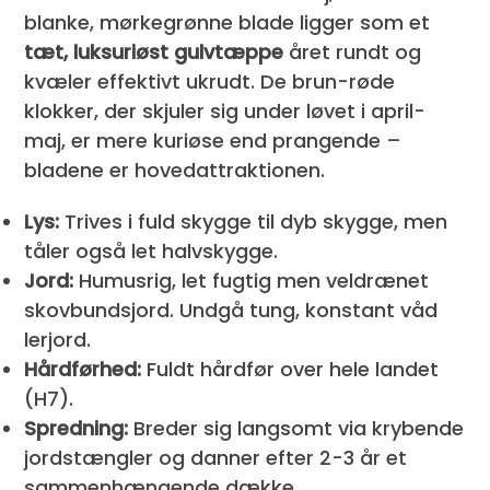
blanke, mørkegrønne blade ligger som et
tæt, luksuriøst gulvtæppe
året rundt og
kvæler effektivt ukrudt. De brun-røde
klokker, der skjuler sig under løvet i april-
maj, er mere kuriøse end prangende –
bladene er hovedattraktionen.
Lys:
Trives i fuld skygge til dyb skygge, men
tåler også let halvskygge.
Jord:
Humusrig, let fugtig men veldrænet
skovbundsjord. Undgå tung, konstant våd
lerjord.
Hårdførhed:
Fuldt hårdfør over hele landet
(H7).
Spredning:
Breder sig langsomt via krybende
jordstængler og danner efter 2-3 år et
sammenhængende dække.