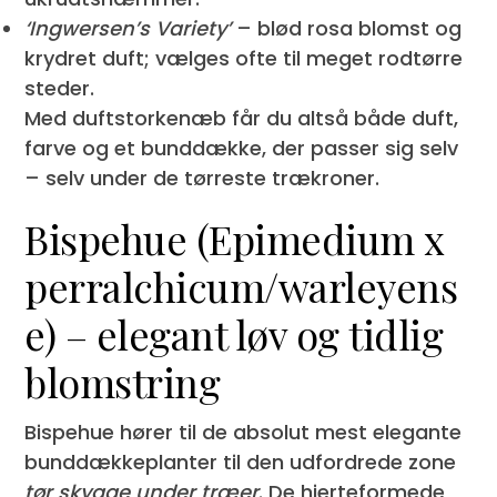
‘Ingwersen’s Variety’
– blød rosa blomst og
krydret duft; vælges ofte til meget rod­tørre
steder.
Med duftstorkenæb får du altså både duft,
farve og et bunddække, der passer sig selv
– selv under de tørreste træ­kroner.
Bispehue (Epimedium x
perralchicum/warleyens
e) – elegant løv og tidlig
blomstring
Bispehue hører til de absolut mest elegante
bunddækkeplanter til den udfordrede zone
tør skygge under træer
. De hjerteformede