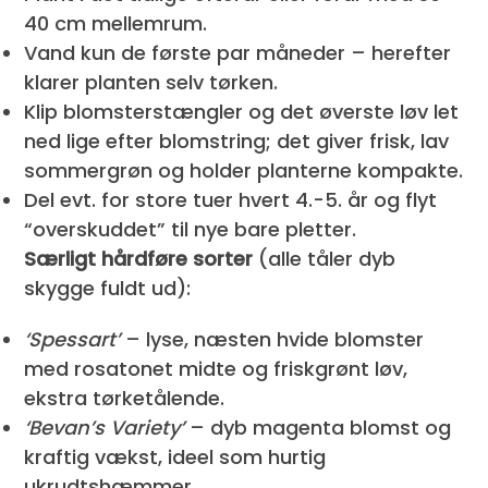
40 cm mellemrum.
Vand kun de første par måneder – herefter
klarer planten selv tørken.
Klip blomsterstængler og det øverste løv let
ned lige efter blomstring; det giver frisk, lav
sommergrøn og holder planterne kompakte.
Del evt. for store tuer hvert 4.-5. år og flyt
“overskuddet” til nye bare pletter.
Særligt hårdføre sorter
(alle tåler dyb
skygge fuldt ud):
‘Spessart’
– lyse, næsten hvide blomster
med rosatonet midte og friskgrønt løv,
ekstra tørketålende.
‘Bevan’s Variety’
– dyb magenta blomst og
kraftig vækst, ideel som hurtig
ukrudtshæmmer.