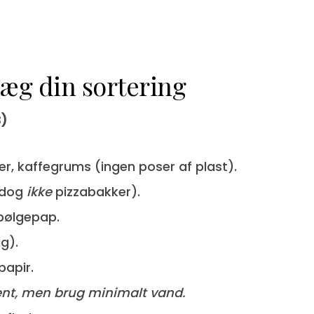
læg din sortering
3)
er, kaffegrums (ingen poser af plast).
 (dog
ikke
pizzabakker).
bølgepap.
ig).
papir.
ent, men brug minimalt vand.