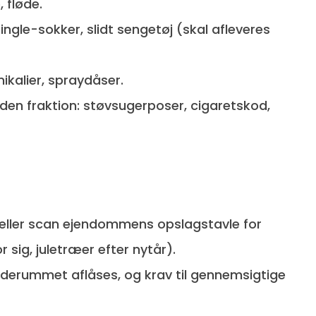
 fløde.
single-sokker, slidt sengetøj (skal afleveres
ikalier, spraydåser.
nden fraktion: støvsugerposer, cigaretskod,
eller scan ejendommens opslagstavle for
r sig, juletræer efter nytår).
lderummet aflåses, og krav til gennemsigtige