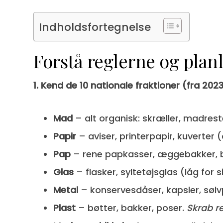
Indholdsfortegnelse
Forstå reglerne og plan
1. Kend de 10 nationale fraktioner (fra 202
Mad
– alt organisk: skræller, madrest
Papir
– aviser, printerpapir, kuverter
Pap
– rene papkasser, æggebakker, 
Glas
– flasker, syltetøjsglas (låg for s
Metal
– konservesdåser, kapsler, sølv
Plast
– bøtter, bakker, poser.
Skrab r