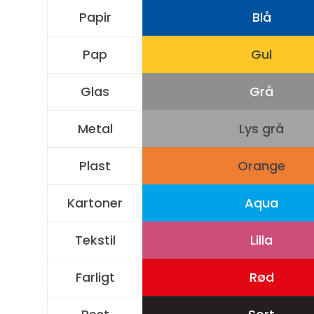
Papir
Blå
Pap
Gul
Glas
Grå
Metal
Lys grå
Plast
Orange
Kartoner
Aqua
Tekstil
Lilla
Farligt
Rød