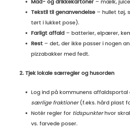
Mad- og drikkekartoner
– mælk, juice,
Tekstil til genanvendelse
– hullet tøj, 
tørt i lukket pose).
Farligt affald
– batterier, elpærer, kem
Rest
– det, der ikke passer i nogen a
pizzabakker med fedt.
2. Tjek lokale særregler og husorden
Log ind på kommunens affaldsportal 
særlige fraktioner
(f.eks. hård plast fo
Notér regler for
tidspunkter
hvor skra
vs. farvede poser.