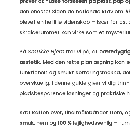
prøver at huske forskellen på plast, pap 
den eneste! Siden de nationale krav om
10
blevet en hel lille videnskab – især for os, 
skralderummet kan virke som et mysteriu
På
Smukke Hjem
tror vi på, at
bæredygtig
æstetik
. Med den rette planlægning kan s
funktionelt og smukt sorteringsmekka, d
overskuelig. I denne guide giver vi dig trin-f
pladsbesparende løsninger og praktiske h
Sæt kaffen over, find målebåndet frem, o
smuk, nem og 100 % lejlighedsvenlig
– rum 