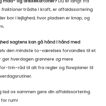
og mad- og drikkekartoner?
Du er langt fra
 fraktioner
trådte i kraft, er affaldssortering
der bor i lejlighed, hvor pladsen er knap, og
m.
hed sagtens kan gå hånd i hånd med
elv den mindste to-værelses forvandles til et
er gør hverdagen grønnere
og
mere
or-trin-råd til alt fra regler og flowplaner til
verdagsrutiner.
g lad os sammen gøre din affaldssortering
for rum!