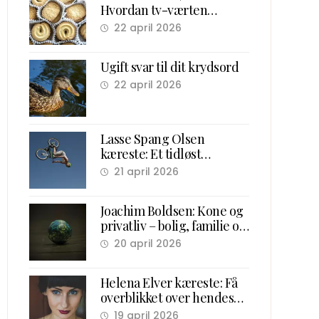
Hvordan tv-værten
samlede danske børn
22 april 2026
foran skærmen
Ugift svar til dit krydsord
22 april 2026
Lasse Spang Olsen
kæreste: Et tidløst
overblik over hans forhold
21 april 2026
og ægteskab
Joachim Boldsen: Kone og
privatliv – bolig, familie og
karriere
20 april 2026
Helena Elver kæreste: Få
overblikket over hendes
kærlighedsliv
19 april 2026