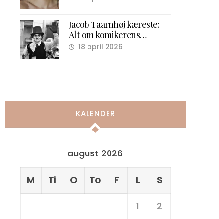
Jacob Taarnhøj kæreste:
Alt om komikerens
kærlighedsliv bag scenen
18 april 2026
KALENDER
august 2026
M
Ti
O
To
F
L
S
1
2