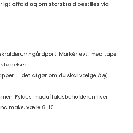
ligt affald og om storskrald bestilles via
skralderum-gårdport. Markér evt. med tape
størrelser.
trapper – det afgør om du skal vælge
høj,
mmen. Fyldes madaffaldsbeholderen hver
nd maks. være 8-10 L.