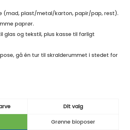
 (mad, plast/metal/karton, papir/pap, rest).
tomme paprør.
 glas og tekstil, plus kasse til farligt
fpose, gå én tur til skralderummet i stedet for
arve
Dit valg
Grønne bioposer