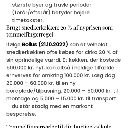
største byer og travle perioder
(forår/efterår) betyder højere
timetakster.
Brugt snedkerkøkken: 20 % af nyprisen som
tommelfingerregel
Ifølge
Bolius (21.10.2022)
kan et velholdt
snedkerkøkken ofte købes for cirka 20 % af
sin oprindelige værdi. Et køkken, der kostede
500.000 kr. nyt, kan altså i heldige tilfælde
erhverves for omkring 100.000 kr. Læg dog
20.000 – 60.000 kr. til en ny
bordplade/tilpasning, 20.000 – 50.000 kr. til
montage og 5.000 – 15.000 kr. til transport
– du står stadig med en markant
besparelse.
Tommelfingerregler til din hurtige kalkule