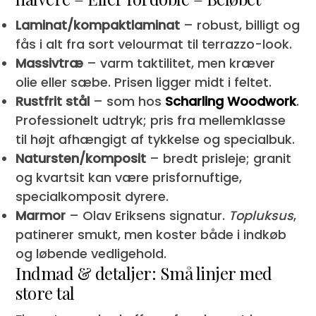
Laminat/kompaktlaminat
– robust, billigt og
fås i alt fra sort velourmat til terrazzo-look.
Massivtræ
– varm taktilitet, men kræver
olie eller sæbe. Prisen ligger midt i feltet.
Rustfrit stål
– som hos
Scharling Woodwork
.
Professionelt udtryk; pris fra mellemklasse
til højt afhængigt af tykkelse og specialbuk.
Natursten/komposit
– bredt prisleje; granit
og kvartsit kan være prisfornuftige,
specialkomposit dyrere.
Marmor
– Olav Eriksens signatur.
Topluksus
,
patinerer smukt, men koster både i indkøb
og løbende vedligehold.
Indmad & detaljer: Små linjer med
store tal