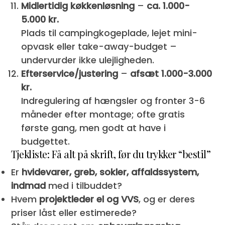
Midlertidig køkkenløsning
–
ca. 1.000-
5.000 kr.
Plads til camping­kogeplade, lejet mini-
opvask eller take-away-budget –
undervurder ikke ulejligheden.
Efterservice/justering
–
afsæt 1.000-3.000
kr.
Indregulering af hængsler og fronter 3-6
måneder efter montage; ofte gratis
første gang, men godt at have i
budgettet.
Tjekliste: Få alt på skrift, før du trykker “bestil”
Er
hvidevarer, greb, sokler, affaldssystem,
indmad
med i tilbuddet?
Hvem
projektleder el og VVS
, og er deres
priser låst eller estimerede?