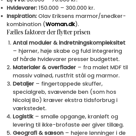
Hvidevarer:
150.000 – 300.000 kr.
Inspiration:
Olav Eriksens marmor/snedker-
kombination (
Woman.dk
).
Fælles faktorer der flytter prisen
Antal moduler & indretnings­kompleksitet
– hjørner, høje skabe og fuld integrering
af hårde hvidevarer presser budgettet.
Materialer & overflader
– fra malet MDF til
massiv valnød, rustfrit stål og marmor.
Detaljer
– fingertappede skuffer,
specialgreb, svævende ben (som hos
Nicolaj Bo) kræver ekstra tidsforbrug i
værkstedet.
Logistik
– smalle opgange, kranløft og
levering til ikke-brofaste øer giver tillæg.
Geografi & sæson
– højere lønninger i de