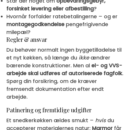
Står der noget om
opbevaringsgebyr,
forsinket levering eller afbestilling
?
Hvornår forfalder ratebetalingerne – og er
montagegodkendelse
pengefrigivende
milepæl?
Regler & ansvar
Du behøver normalt ingen byggetilladelse til
et nyt køkken, så længe du
ikke
ændrer
bærende konstruktioner. Men al
el- og VVS-
arbejde skal udføres af autoriserede fagfolk
.
Spørg din forsikring, om de kræver
fremsendt dokumentation efter endt
arbejde.
Patinering og fremtidige udgifter
Et snedker­køkken ældes smukt –
hvis
du
accepterer materialernes natur:
Marmor
får