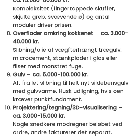
ca. 15.000-80.000 kr.
Kompleksitet (finger­tappede skuffer,
skjulte greb, svævende ø) og antal
moduler driver prisen.
Overflader omkring køkkenet
–
ca. 3.000-
40.000 kr.
Sli­bning/oli­e af væg­fterhængt trægulv,
micro­cement, stænk­plader i glas eller
fliser med mønstret fuge.
Gulv
–
ca. 5.000-100.000 kr.
Alt fra let slibning til helt nyt silde­bensgulv
med gulvvarme. Husk udligning, hvis øen
kræver punkt­fundament.
Projektering/tegning/3D-visualisering
–
ca. 3.000-15.000 kr.
Nogle snedkere modregner beløbet ved
ordre, andre fakturerer det separat.