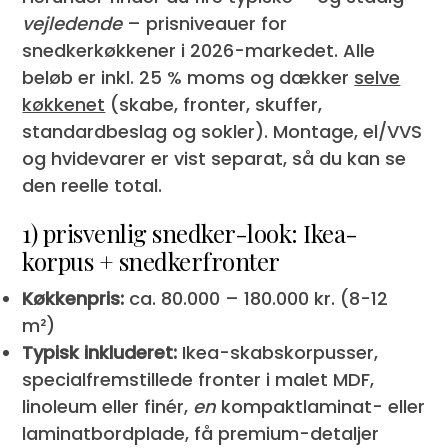
vejledende
– prisniveauer for
snedkerkøkkener i 2026-markedet. Alle
beløb er inkl. 25 % moms og dækker
selve
køkkenet
(skabe, fronter, skuffer,
standardbeslag og sokler). Montage, el/VVS
og hvidevarer er vist separat, så du kan se
den reelle total.
1) prisvenlig snedker-look: Ikea-
korpus + snedkerfronter
Køkkenpris:
ca. 80.000 – 180.000 kr. (8-12
m²)
Typisk inkluderet:
Ikea-skabskorpusser,
specialfremstillede fronter i malet MDF,
linoleum eller finér,
en
kompaktlaminat- eller
laminatbordplade, få premium-detaljer