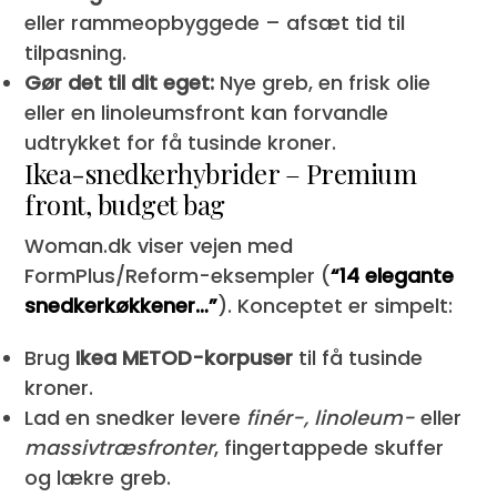
eller rammeopbyggede – afsæt tid til
tilpasning.
Gør det til dit eget:
Nye greb, en frisk olie
eller en linoleumsfront kan forvandle
udtrykket for få tusinde kroner.
Ikea-snedkerhybrider – Premium
front, budget bag
Woman.dk viser vejen med
FormPlus/Reform-eksempler (
“14 elegante
snedkerkøkkener…”
). Konceptet er simpelt:
Brug
Ikea METOD-korpuser
til få tusinde
kroner.
Lad en snedker levere
finér-, linoleum-
eller
massivtræsfronter
, fingertappede skuffer
og lækre greb.