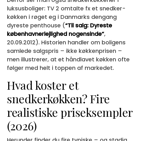
luksus­boliger: TV 2 omtalte fx et snedker­
køkken i røget eg i Danmarks dengang
dyreste penthouse (
“Til salg: Dyreste
københavnerlejlighed nogensinde”
,
20.09.2012). Historien handler om boligens
samlede salgspris – ikke køkkenprisen –
men illustrerer, at et håndlavet køkken ofte
følger med helt i toppen af markedet.
Hvad koster et
snedkerkøkken? Fire
realistiske priseksempler
(2026)
Herunder finder du fire typiske – og stadig