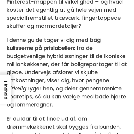
Pinterest-mappen til virkelighed – og hvad
koster det egentlig at gå hele vejen med
specialfremstillet træværk, fingertappede
skuffer og marmordetaljer?
I denne guide tager vi dig med
bag
kulisserne på pris­labellen
: fra de
budgetvenlige hybridløsninger til de ikoniske
millionkøkkener, der får boligreportager til at
gløde. Undervejs afslører vi skjulte
→
omkostninger, viser dig, hvor pengene
Indhold
virkelig
ryger hen, og deler gennemtænkte
sparetips, så du kan vælge med både hjerte
og lommeregner.
Er du klar til at finde ud af, om
drømmekøkkenet skal bygges fra bunden,