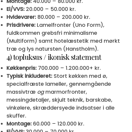
Montage:
40.000 – 80.000 kr.
El/VVS:
20.000 – 50.000 kr.
Hvidevarer:
80.000 – 200.000 kr.
Prisdrivere:
Lamelfronter (Uno Form),
fuldkommen grebsfri minimalisme
(Multiform) samt hotelæstetik med mørkt
træ og lys natursten (Hanstholm).
4) topluksus / ikonisk statement
Køkkenpris:
700.000 – 1.200.000+ kr.
Typisk inkluderet:
Stort køkken med ø,
specialfræste lameller, gennemgående
massivtræ
og
marmorfronter,
messingdetaljer, skjult teknik, barskabe,
vinkølere, skræddersyede indsatser i alle
skuffer.
Montage:
60.000 – 120.000 kr.
El/VVS:
30.000 – 70.000 kr.