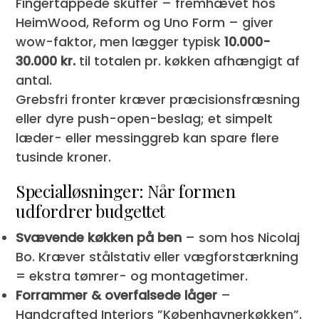
Fingertappede skuffer – fremhævet hos
HeimWood, Reform og Uno Form – giver
wow-faktor, men lægger typisk
10.000-
30.000 kr.
til totalen pr. køkken afhængigt af
antal.
Grebsfri fronter kræver præcisionsfræsning
eller dyre push-open-beslag; et simpelt
læder- eller messinggreb kan spare flere
tusinde kroner.
Specialløsninger: Når formen
udfordrer budgettet
Svævende køkken på ben
– som hos Nicolaj
Bo. Kræver stålstativ eller vægforstærkning
= ekstra tømrer- og montagetimer.
Forrammer & overfalsede låger
–
Handcrafted Interiors ”Københavnerkøkken”.