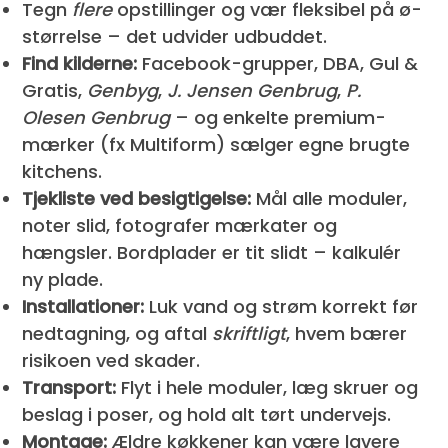
Tegn
flere
opstillinger og vær fleksibel på ø-
størrelse – det udvider udbuddet.
Find kilderne:
Facebook-grupper, DBA, Gul &
Gratis,
Genbyg
,
J. Jensen Genbrug
,
P.
Olesen Genbrug
– og enkelte premium-
mærker (fx Multiform) sælger egne brugte
kitchens.
Tjekliste ved besigtigelse:
Mål alle moduler,
noter slid, fotografer mærkater og
hængsler. Bordplader er tit slidt – kalkulér
ny plade.
Installationer:
Luk vand og strøm korrekt før
nedtagning, og aftal
skriftligt
, hvem bærer
risikoen ved skader.
Transport:
Flyt i hele moduler, læg skruer og
beslag i poser, og hold alt tørt undervejs.
Montage:
Ældre køkkener kan være lavere