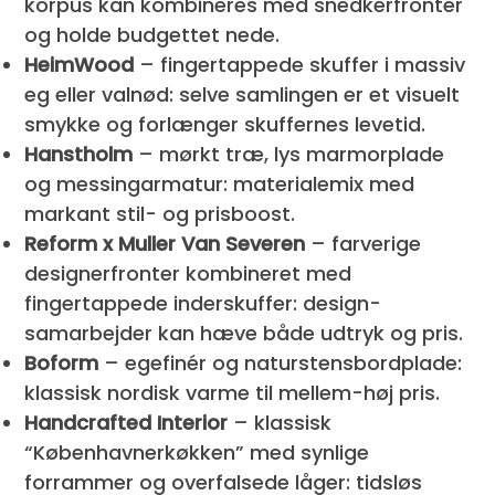
korpus kan kombineres med snedkerfronter
og holde budgettet nede.
HeimWood
– fingertappede skuffer i massiv
eg eller valnød: selve samlingen er et visuelt
smykke og forlænger skuffernes levetid.
Hanstholm
– mørkt træ, lys marmorplade
og messingarmatur: materialemix med
markant stil- og prisboost.
Reform x Muller Van Severen
– farverige
designerfronter kombineret med
fingertappede inderskuffer: design­
samarbejder kan hæve både udtryk og pris.
Boform
– egefinér og naturstensbordplade:
klassisk nordisk varme til mellem-høj pris.
Handcrafted Interior
– klassisk
“Københavnerkøkken” med synlige
forrammer og overfalsede låger: tidsløs