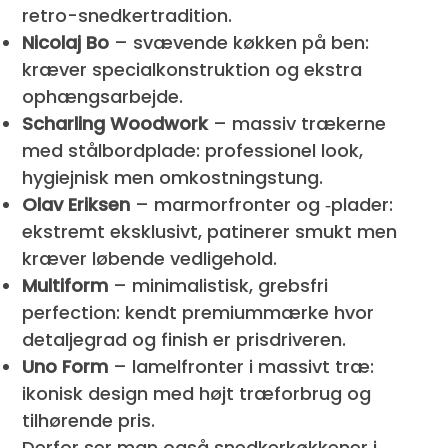
retro-snedkertradition.
Nicolaj Bo
– svævende køkken på ben:
kræver specialkonstruktion og ekstra
ophængsarbejde.
Scharling Woodwork
– massiv trækerne
med stålbordplade: professionel look,
hygiejnisk men omkostningstung.
Olav Eriksen
– marmorfronter og ‑plader:
ekstremt eksklusivt, patinerer smukt men
kræver løbende vedligehold.
Multiform
– minimalistisk, grebsfri
perfection: kendt premium­mærke hvor
detaljegrad og finish er prisdriveren.
Uno Form
– lamelfronter i massivt træ:
ikonisk design med højt træforbrug og
tilhørende pris.
Derfor ser man også snedkerkøkkener i