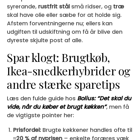
syrerande,
rustfrit stål
små ridser, og
træ
skal have olie eller sæbe for at holde sig.
Afstem forventningerne nu; ellers kan
udgiften til udskiftning om få år blive den
dyreste skjulte post af alle.
Spar klogt: Brugtkøb,
Ikea-snedkerhybrider og
andre stærke sparetips
Læs den fulde guide hos
Bolius: “Det skal du
vide, når du køber et brugt køkken”
, men få
de vigtigste pointer her:
Prisfordel:
Brugte køkkener handles ofte til
≈20 % af nyprisen
– enkelte foræres væk