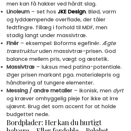
men kan få hakker ved hårdt slag.
Linoleum
– set hos
JKE Design
. Blød, varm
og lyddæmpende overflade, der tåler
fedtfingre. Tillæg i forhold til MDF, men
stadig langt under massivtræ.
Finér
– eksempel: Boforms egefinér.
Ægte
træstruktur
uden massivtræ-prisen. God
balance mellem pris, vægt og æstetik.
Massivtræ
– luksus med patina-potentiale.
Øger prisen markant pga. materialepris og
håndtering af tungere elementer.
Messing / andre metaller
– ikonisk, men
dyrt
og kræver omhyggelig pleje for ikke at irre
ujævnt. Brug det som accent for at holde
budgettet nede.
Bordplader: Her kan du hurtigt
halvere – Eller fordoble – Beløbet