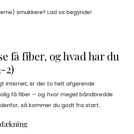
nalerne) smukkere? Lad os begynde!
se få fiber, og hvad har du
1-2)
igt internet, er der to helt afgørende
olig få fiber – og
hvor meget
båndbredde
nedenfor, så kommer du godt fra start.
erdækning