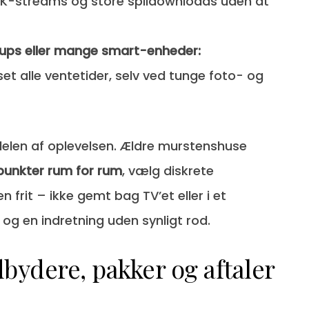
ge 4K-streams og store spildownloads uden at
kups eller mange smart-enheder:
set alle ventetider, selv ved tunge foto- og
vdelen af oplevelsen. Ældre murstenshuse
unkter rum for rum
, vælg diskrete
 frit – ikke gemt bag TV’et eller i et
og en indretning uden synligt rod.
udbydere, pakker og aftaler