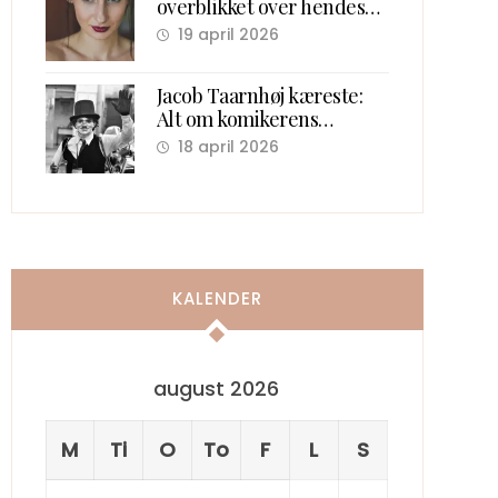
overblikket over hendes
kærlighedsliv
19 april 2026
Jacob Taarnhøj kæreste:
Alt om komikerens
kærlighedsliv bag scenen
18 april 2026
KALENDER
august 2026
M
Ti
O
To
F
L
S