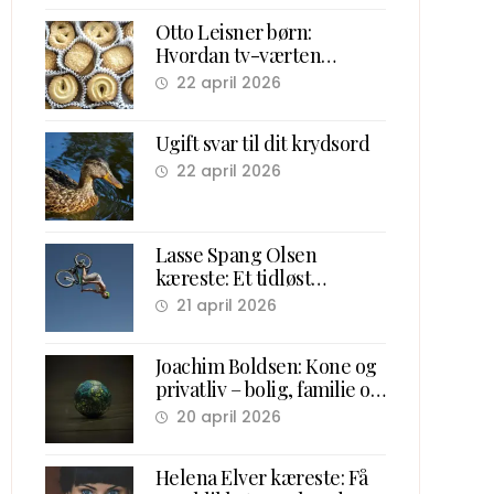
Otto Leisner børn:
Hvordan tv-værten
samlede danske børn
22 april 2026
foran skærmen
Ugift svar til dit krydsord
22 april 2026
Lasse Spang Olsen
kæreste: Et tidløst
overblik over hans forhold
21 april 2026
og ægteskab
Joachim Boldsen: Kone og
privatliv – bolig, familie og
karriere
20 april 2026
Helena Elver kæreste: Få