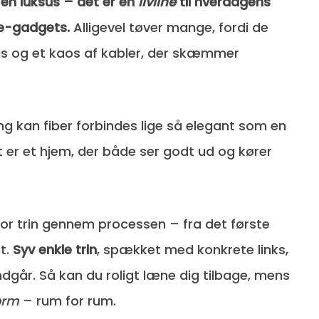
e en luksus – det er en
livline
til hverdagens
e-gadgets.
Alligevel tøver mange, fordi de
kus og et kaos af kabler, der skæmmer
ng kan fiber forbindes lige så elegant som en
 er et hjem, der både ser godt ud og kører
 for trin gennem processen – fra det første
st.
Syv enkle trin
, spækket med konkrete links,
dgår. Så kan du roligt læne dig tilbage, mens
form
– rum for rum.