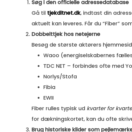
Søg i den officielle adresse­database
Gå til
tjekditnet.dk
, indtast din adres
aktuelt kan leveres. Får du “Fiber” so
Dobbelt­tjek hos netejerne
Besøg de største aktørers hjemmesid
Waoo (energiselskabernes fælles
TDC NET – forbindes ofte med You
Norlys/Stofa
Fibia
EWII
Fiber rulles typisk ud
kvarter for kvarte
for dækningskortet, kan du ofte skriv
Brug historiske kilder som pejlemærk