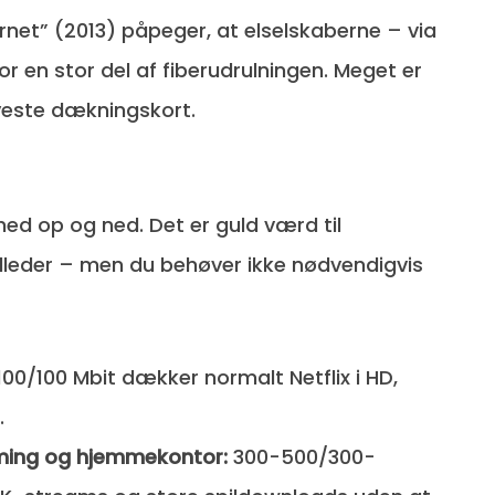
ternet” (2013) påpeger, at elselskaberne – via
r en stor del af fiberudrulningen. Meget er
nyeste dækningskort.
ed op og ned. Det er guld værd til
lleder – men du behøver ikke nødvendigvis
100/100 Mbit dækker normalt Netflix i HD,
.
aming og hjemmekontor:
300-500/300-