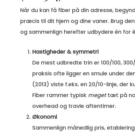
Når du kan få fiber på din adresse, begynd
præcis til dit hjem og dine vaner. Brug den
og sammenlign herefter udbydere én for é
Hastigheder & symmetri
De mest udbredte trin er 100/100, 300
praksis ofte ligger en smule under de
(2013) viste f.eks. en 20/10-linje, der
Fiber rammer typisk
meget
tæt på nom
overhead og travle aften­timer.
Økonomi
Sammenlign månedlig pris, etablerings