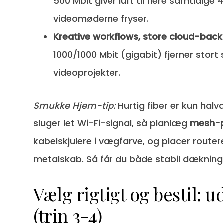
500 Mbit giver luft til flere samtidi
videomøderne fryser.
Kreative workflows, store cloud-bac
1000/1000 Mbit (gigabit) fjerner stort 
videoprojekter.
Smukke Hjem-tip:
Hurtig fiber er kun hal
sluger let Wi-Fi-signal, så planlæg
mesh-p
kabelskjulere i vægfarve, og placer routeren
metalskab. Så får du både stabil dækning 
Vælg rigtigt og bestil: 
(trin 3-4)