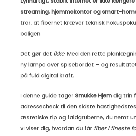
Lynhurtigt, stabilt internet er ikke længer
streaming, hjemmekontor og smart-hom
tror, at fibernet kræver teknisk hokuspo
boligen.
Det gør det
ikke
. Med den rette planlægni
ny lampe over spisebordet – og resultatet
på fuld digital kraft.
I denne guide tager
Smukke Hjem
dig trin
adresse­check til den sidste hastighedste
æstetiske tip og faldgruberne, du nemt un
vi viser dig, hvordan du får
fiber i fineste 