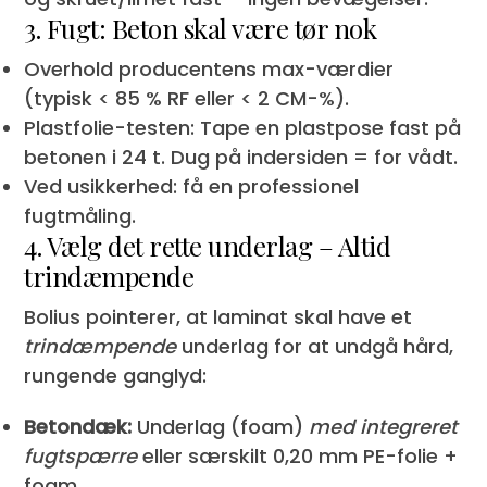
3. Fugt: Beton skal være tør nok
Overhold producentens max-værdier
(typisk < 85 % RF eller < 2 CM-%).
Plastfolie-testen: Tape en plastpose fast på
betonen i 24 t. Dug på indersiden = for vådt.
Ved usikkerhed: få en professionel
fugtmåling.
4. Vælg det rette underlag – Altid
trindæmpende
Bolius pointerer, at laminat skal have et
trindæmpende
underlag for at undgå hård,
rungende ganglyd:
Betondæk:
Underlag (foam)
med integreret
fugtspærre
eller særskilt 0,20 mm PE-folie +
foam.