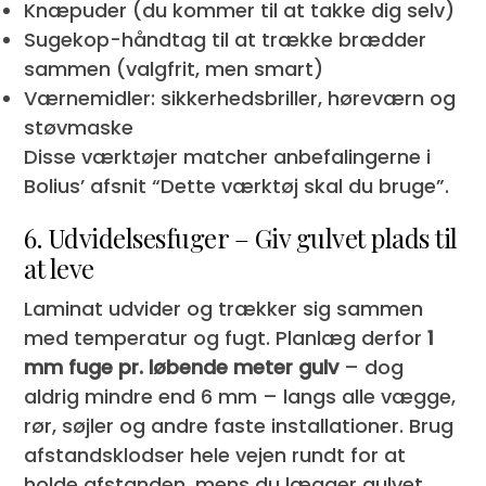
Knæpuder (du kommer til at takke dig selv)
Sugekop-håndtag til at trække brædder
sammen (valgfrit, men smart)
Værnemidler: sikkerhedsbriller, høreværn og
støvmaske
Disse værktøjer matcher anbefalingerne i
Bolius’ afsnit “Dette værktøj skal du bruge”.
6. Udvidelsesfuger – Giv gulvet plads til
at leve
Laminat udvider og trækker sig sammen
med temperatur og fugt. Planlæg derfor
1
mm fuge pr. løbende meter gulv
– dog
aldrig mindre end 6 mm – langs alle vægge,
rør, søjler og andre faste installationer. Brug
afstandsklodser hele vejen rundt for at
holde afstanden, mens du lægger gulvet.