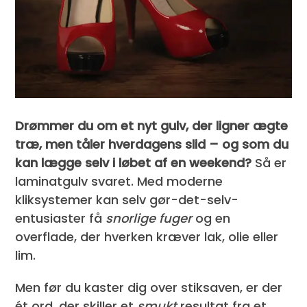
Drømmer du om et nyt gulv, der ligner ægte
træ, men tåler hverdagens slid – og som du
kan lægge selv i løbet af en weekend?
Så er
laminatgulv svaret. Med moderne
kliksystemer kan selv gør-det-selv-
entusiaster få
snorlige fuger
og en
overflade, der hverken kræver lak, olie eller
lim.
Men før du kaster dig over stiksaven, er der
ét ord, der skiller et
smukt
resultat fra et