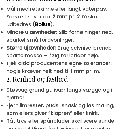
Mål med retskinne eller langt vaterpas.
Forskelle over ca.
2 mm pr. 2 m
skal
udbedres (
Bolius
).
Mindre ujævnheder:
Slib forhøjninger ned,
sparkel små fordybninger.
Større ujævnheder:
Brug selvnivellerende
spartelmasse – følg tørretider nøje.
Tjek altid producentens egne tolerancer;
nogle kræver helt ned til 1 mm pr. m.
2. Renhed og fasthed
Støvsug grundigt, især langs vægge og i
hjørner.
Fjern limrester, puds-snask og løs maling,
som ellers giver “klapren” eller knirk.
Råt træ eller spånplader skal være sunde
og skruet/limet fast – ingen bevægelser.