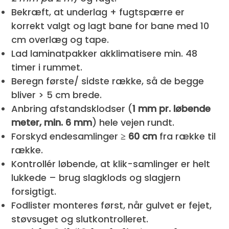
Bekræft, at underlag + fugtspærre er
korrekt valgt og lagt bane for bane med 10
cm overlæg og tape.
Lad laminatpakker akklimatisere min. 48
timer i rummet.
Beregn første/ sidste række, så de begge
bliver > 5 cm brede.
Anbring afstandsklodser (
1 mm pr. løbende
meter, min. 6 mm
) hele vejen rundt.
Forskyd endesamlinger
≥ 60 cm
fra række til
række.
Kontrollér løbende, at klik-samlinger er helt
lukkede – brug slagklods og slagjern
forsigtigt.
Fodlister monteres først, når gulvet er fejet,
støvsuget og slutkontrolleret.