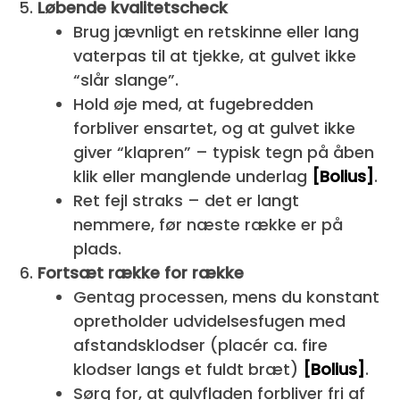
Løbende kvalitetscheck
Brug jævnligt en retskinne eller lang
vaterpas til at tjekke, at gulvet ikke
“slår slange”.
Hold øje med, at fugebredden
forbliver ensartet, og at gulvet ikke
giver “klapren” – typisk tegn på åben
klik eller manglende underlag
[Bolius]
.
Ret fejl straks – det er langt
nemmere, før næste række er på
plads.
Fortsæt række for række
Gentag processen, mens du konstant
opretholder udvidelsesfugen med
afstandsklodser (placér ca. fire
klodser langs et fuldt bræt)
[Bolius]
.
Sørg for, at gulvfladen forbliver fri af