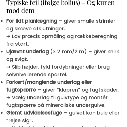
Typiske fejl (ifølge bolius) – Og kuren
mod dem
For lidt planlægning
– giver smalle strimler
og skæve afslutninger.
➜ Lav præcis opmåling og række­beregning
fra start.
Ujævnt underlag
(> 2 mm/2 m) – giver knirk
og svigt.
➜ Slib højder, fyld fordybninger eller brug
selvnivellerende spartel.
Forkert/manglende underlag eller
fugtspærre
– giver “klapren” og fugtskader.
➜ Vælg underlag til gulvtype og montér
fugtspærre på mineraliske undergulve.
Glemt udvidelsesfuge
– gulvet kan bule eller
“rejse sig”.