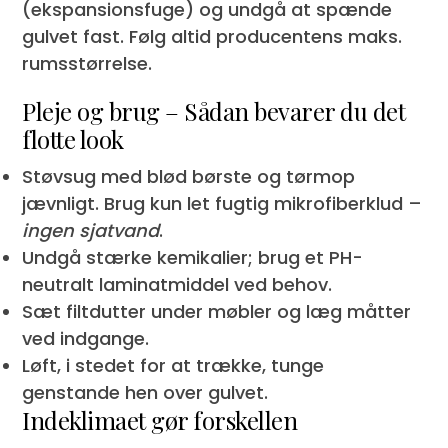
(ekspansionsfuge) og undgå at spænde
gulvet fast. Følg altid producentens maks.
rumsstørrelse.
Pleje og brug – Sådan bevarer du det
flotte look
Støvsug med blød børste og tørmop
jævnligt. Brug kun let fugtig mikrofiberklud –
ingen sjat­vand
.
Undgå stærke kemikalier; brug et PH-
neutralt laminat­middel ved behov.
Sæt filtdutter under møbler og læg måtter
ved indgange.
Løft, i stedet for at trække, tunge
genstande hen over gulvet.
Indeklimaet gør forskellen