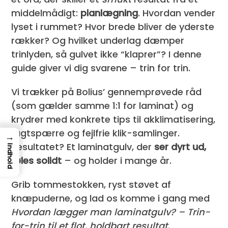
middelmådigt:
planlægning
. Hvordan vender
lyset i rummet? Hvor brede bliver de yderste
rækker? Og hvilket underlag dæmper
trinlyden, så gulvet ikke “klaprer”? I denne
guide giver vi dig svarene – trin for trin.
Vi trækker på Bolius’ gennemprøvede råd
(som gælder samme 1:1 for laminat) og
krydrer med konkrete tips til akklimatisering,
fugtspærre og fejlfrie klik-samlinger.
→
Resultatet? Et laminatgulv, der
ser dyrt ud,
Indhold
føles solidt
– og holder i mange år.
Grib tommestokken, ryst støvet af
knæpuderne, og lad os komme i gang med
Hvordan lægger man laminatgulv? – Trin-
for-trin til et flot, holdbart resultat
.