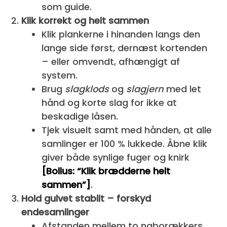
som guide.
Klik korrekt og helt sammen
Klik plankerne i hinanden langs den
lange side først, dernæst kortenden
– eller omvendt, afhængigt af
system.
Brug
slagklods
og
slagjern
med let
hånd og korte slag for ikke at
beskadige låsen.
Tjek visuelt samt med hånden, at alle
samlinger er 100 % lukkede. Åbne klik
giver både synlige fuger og knirk
[Bolius: “Klik brædderne helt
sammen”]
.
Hold gulvet stabilt – forskyd
endesamlinger
Afstanden mellem to naborækkers