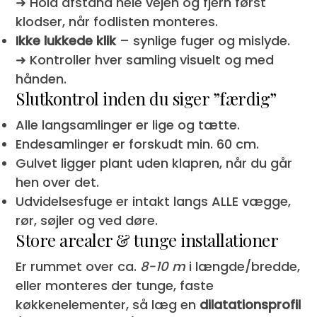
➜ Hold afstand hele vejen og fjern først
klodser, når fodlisten monteres.
Ikke lukkede klik
– synlige fuger og mislyde.
➜ Kontroller hver samling visuelt og med
hånden.
Slutkontrol inden du siger ”færdig”
Alle lang­samlinger er lige og tætte.
Endesamlinger er forskudt min. 60 cm.
Gulvet ligger plant uden klapren, når du går
hen over det.
Udvidelsesfuge er intakt langs ALLE vægge,
rør, søjler og ved døre.
Store arealer & tunge installationer
Er rummet over ca.
8-10 m
i længde/bredde,
eller monteres der tunge, faste
køkkenelementer, så læg en
dilatationsprofil