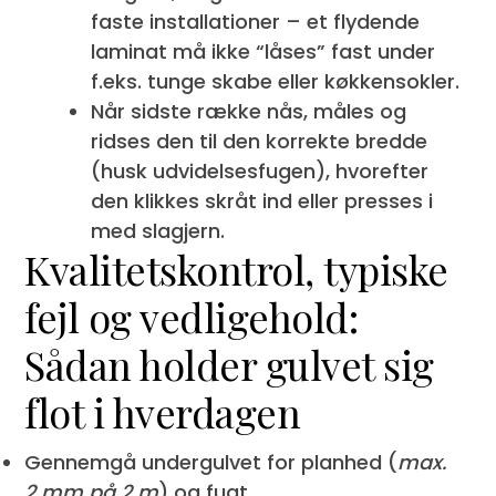
faste installationer – et flydende
laminat må ikke “låses” fast under
f.eks. tunge skabe eller køkkensokler.
Når sidste række nås, måles og
ridses den til den korrekte bredde
(husk udvidelsesfugen), hvorefter
den klikkes skråt ind eller presses i
med slagjern.
Kvalitetskontrol, typiske
fejl og vedligehold:
Sådan holder gulvet sig
flot i hverdagen
Gennemgå undergulvet for planhed (
max.
2 mm på 2 m
) og fugt.