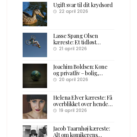
Ugift svar til dit krydsord
22 april 2026
Lasse Spang Olsen
kæreste: Et tidløst
overblik over hans
21 april 2026
forhold og ægteskab
Joachim Boldsen: Kone
og privatliv – bolig,
familie og karriere
20 april 2026
Helena Elver kæreste: Få
overblikket over hendes
kærlighedsliv
19 april 2026
Jacob Taarnhøj kæreste:
Alt om komikerens