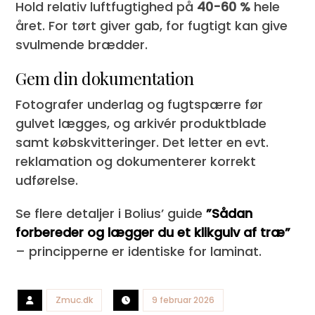
Hold relativ luftfugtighed på
40-60 %
hele
året. For tørt giver gab, for fugtigt kan give
svulmende brædder.
Gem din dokumentation
Fotografer underlag og fugtspærre før
gulvet lægges, og arkivér produktblade
samt købs­kvitteringer. Det letter en evt.
reklamation og dokumenterer korrekt
udførelse.
Se flere detaljer i Bolius’ guide
”Sådan
forbereder og lægger du et klikgulv af træ”
– principperne er identiske for laminat.
Zmuc.dk
9 februar 2026