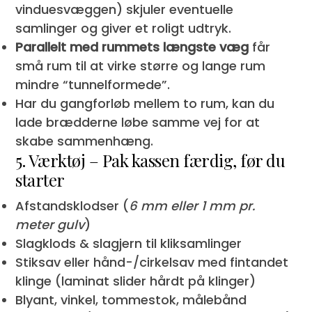
vinduesvæggen) skjuler eventuelle
samlinger og giver et roligt udtryk.
Parallelt med rummets længste væg
får
små rum til at virke større og lange rum
mindre “tunnelformede”.
Har du gang­forløb mellem to rum, kan du
lade brædderne løbe samme vej for at
skabe sammenhæng.
5. Værktøj – Pak kassen færdig, før du
starter
Afstandsklodser (
6 mm eller 1 mm pr.
meter gulv
)
Slagklods & slagjern til kliksamlinger
Stiksav eller hånd-/cirkelsav med fintandet
klinge (laminat slider hårdt på klinger)
Blyant, vinkel, tommestok, målebånd