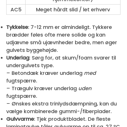
AC5
Meget hårdt slid / let erhverv
Tykkelse
: 7-12 mm er almindeligt. Tykkere
brædder føles ofte mere solide og kan
udjævne små ujævnheder bedre, men øger
gulvets byggehøjde.
Underlag
: Sørg for, at skum/foam svarer til
undergulvets type.
– Betondæk kræver underlag
med
fugtspærre.
– Trægulv kræver underlag
uden
fugtspærre.
– Ønskes ekstra trinlydsdæmpning, kan du
vælge kombinerede gummi-/fiberplader.
Gulvvarme
: Tjek produktbladet. De fleste
laminatgulve tåler gulvvarme op til ca. 27 °C