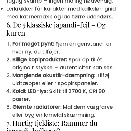
fugtig svamp – ingen maling nødvendig.
Lerkrukker får karakter med kalkslør; gnid
med kærnemælk og lad tørre udendørs.
6. De 5 klassiske japandi-fejl – Og
kuren
For meget pynt:
Fjern én genstand for
hver ny, du tilføjer.
Billige kopiprodukter:
Spar op til ét
originalt stykke – autenticitet kan ses.
Manglende akustik-dæmpning:
Tilføj
uldtæpper eller rispapirspaneler.
Koldt LED-lys:
Skift til 2700 K, CRI 90-
pærer.
Glemte radiatorer:
Mal dem vægfarve
eller byg en lamelafskærmning.
7. Hurtig tjekliste: Rammer du
japandi-bullseye?