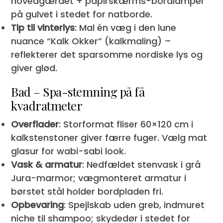
hovedgærdet + papirskærms-bordlamper
på gulvet i stedet for natborde.
Tip til vinterlys
: Mal én væg i den lune
nuance “Kalk Okker” (kalkmaling) –
reflekterer det sparsomme nordiske lys og
giver glød.
Bad – Spa-stemning på få
kvadratmeter
Overflader
: Storformat fliser 60×120 cm i
kalkstenstoner giver færre fuger. Vælg mat
glasur for wabi-sabi look.
Vask & armatur
: Nedfældet stenvask i grå
Jura-marmor; vægmonteret armatur i
børstet stål holder bordpladen fri.
Opbevaring
: Spejlskab uden greb, indmuret
niche til shampoo; skydedør i stedet for