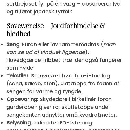
sortbejdset fyr på én væg – absorberer lyd
og tilfører japansk rytmik.
Soveværelse – Jordforbindelse &
blødhed
Seng
: Futon eller lav rammemadras (
man
kan se ud af vinduet liggende
).
Hovedgærde i ribbet træ, der også fungerer
som hylde.
Tekstiler
: Stenvasket hør i ton-i-ton lag
(sand, kakao, sten), uldtæppe fra foden af
sengen for varme og tyngde.
Opbevaring
: Skydedøre i birkefinér foran
garderoben giver ro; skuffetoppe under
sengekanten udnytter små kvadratmeter.
Belysning
: Indirekte LED-liste bag