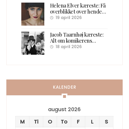
Helena Elver kæreste: Få
overblikket over hendes
kærlighedsliv
19 april 2026
Jacob Taarnhøj kæreste:
Alt om komikerens
kærlighedsliv bag scenen
18 april 2026
KALENDER
august 2026
M
Ti
O
To
F
L
S