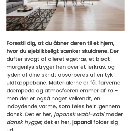
Forestil dig, at du åbner døren til et hjem,
hvor du øjeblikkeligt sænker skuldrene.
Der
dufter svagt af olieret egetræ, et blødt
morgenlys stryger hen over et lerkrus, og
lyden af dine skridt absorberes af en tyk
uldtæppebane. Materialerne er få, farverne
dæmpede og atmosfæren emmer af
ro
–
men der er også noget velkendt, en
indbydende varme, som føles helt igennem
dansk. Det er her,
japansk wabi-sabi
møder
dansk hygge
; det er her,
japandi
folder sig
ud.