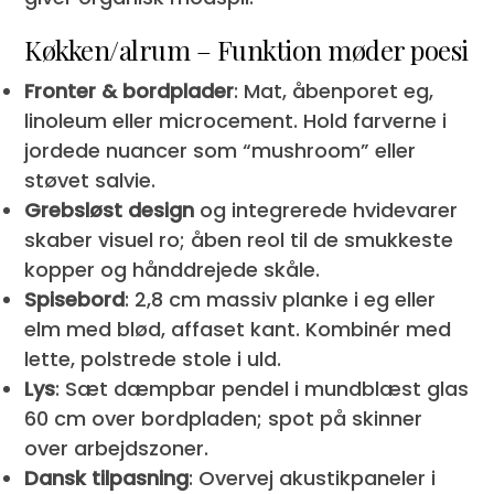
Køkken/alrum – Funktion møder poesi
Fronter & bordplader
: Mat, åbenporet eg,
linoleum eller microcement. Hold farverne i
jordede nuancer som “mushroom” eller
støvet salvie.
Grebsløst design
og integrerede hvidevarer
skaber visuel ro; åben reol til de smukkeste
kopper og hånddrejede skåle.
Spisebord
: 2,8 cm massiv planke i eg eller
elm med blød, affaset kant. Kombinér med
lette, polstrede stole i uld.
Lys
: Sæt dæmpbar pendel i mundblæst glas
60 cm over bordpladen; spot på skinner
over arbejdszoner.
Dansk tilpasning
: Overvej akustikpaneler i