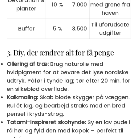
Dekoration &
10 %
7.000
med grene fra
planter
haven
Til uforudsete
Buffer
5 %
3.500
udgifter
3. Diy, der ændrer alt for få penge
Oliering af træ:
Brug naturolie med
hvidpigment for at bevare det lyse nordiske
udtryk. Påfør i tynde lag; tør efter 20 min. for
en silkeblød overflade.
Kalkmaling:
Skab bløde skygger på væggen.
Rul ét lag, og bearbejd straks med en bred
pensel i kryds-strøg.
Tatami-inspireret skohynde:
Sy en lav pude i
rå hør og fyld den med kapok – perfekt til