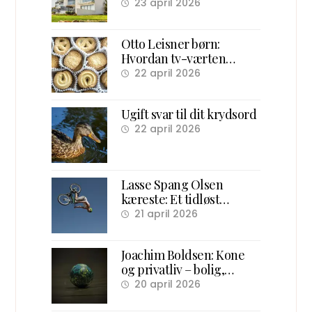
efter politik
23 april 2026
Otto Leisner børn:
Hvordan tv-værten
samlede danske børn
22 april 2026
foran skærmen
Ugift svar til dit krydsord
22 april 2026
Lasse Spang Olsen
kæreste: Et tidløst
overblik over hans
21 april 2026
forhold og ægteskab
Joachim Boldsen: Kone
og privatliv – bolig,
familie og karriere
20 april 2026