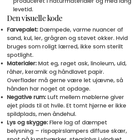
produceret i naturmaterialer og med lang
levetid.
Den visuelle kode
Farvepalet:
Dæmpede, varme nuancer af
sand, kul, ler, grågrøn og støvet okker. Hvid
bruges som roligt lærred, ikke som sterilt
spotlight.
Materialer:
Mat eg, røget ask, linoleum, uld,
råhør, keramik og håndlavet papir.
Overflader må gerne være let ujævne, så
hånden har noget at opdage.
Negative rum:
Luft mellem møblerne giver
øjet plads til at hvile. Et tomt hjørne er ikke
spildplads, men åndehul.
Lys og skygge:
Flere lag af dæmpet
belysning – rispapirslampers diffuse skær,
spot på kunstværker, stearinlys i vinduet.