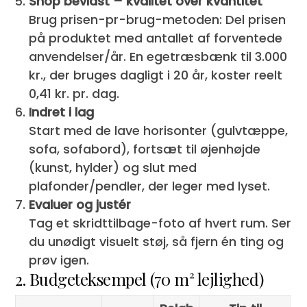
Shop bevidst – kvalitet over kvantitet
Brug prisen-pr-brug-metoden: Del prisen
på produktet med antallet af forventede
anvendelser/år. En egetræsbænk til 3.000
kr., der bruges dagligt i 20 år, koster reelt
0,41 kr. pr. dag.
Indret i lag
Start med de lave horisonter (gulvtæppe,
sofa, sofabord), fortsæt til øjenhøjde
(kunst, hylder) og slut med
plafonder/pendler, der leger med lyset.
Evaluer og justér
Tag et skridttilbage-foto af hvert rum. Ser
du unødigt visuelt støj, så fjern én ting og
prøv igen.
2. Budgeteksempel (70 m² lejlighed)