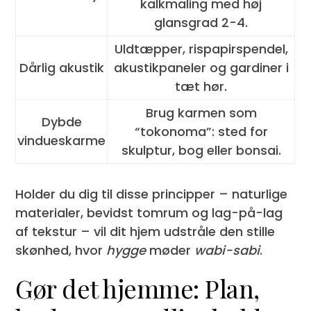
kalkmaling med høj
glansgrad 2-4.
Uldtæpper, rispapirspendel,
Dårlig akustik
akustikpaneler og gardiner i
tæt hør.
Brug karmen som
Dybde
“tokonoma”: sted for
vindueskarme
skulptur, bog eller bonsai.
Holder du dig til disse principper – naturlige
materialer, bevidst tomrum og lag-på-lag
af tekstur – vil dit hjem udstråle den stille
skønhed, hvor
hygge
møder
wabi-sabi
.
Gør det hjemme: Plan,