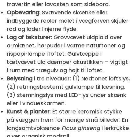
travertin eller lavasten som sidebord.
Opbevaring
: Svævende skænke eller
indbyggede reoler malet i vægfarven skjuler
rod og lader linjerne flyde.
Lag af teksturer
: Grovvævet uldplaid over
armlænet, hørpuder i varme naturtoner og
rispapirlampe i loftet. Gulvtæppe i
tætvævet uld dæmper akustikken – vigtigt
i rum med trægulv og højt til loftet.
Belysning
i tre niveauer: (1) Nedtonet loftslys,
(2) retningsbestemt gulvlampe til læsning,
(3) stemningslys med LED-lys under skænk
eller i vindueskarmen.
Kunst & planter
: Ét større keramisk stykke
på væggen frem for mange små billeder. En
langsomtvoksende
Ficus ginseng
i lerkrukke
giver organisk modspil.