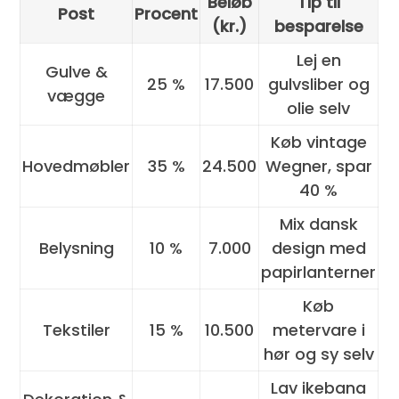
Beløb
Tip til
Post
Procent
(kr.)
besparelse
Lej en
Gulve &
25 %
17.500
gulvsliber og
vægge
olie selv
Køb vintage
Hovedmøbler
35 %
24.500
Wegner, spar
40 %
Mix dansk
Belysning
10 %
7.000
design med
papirlanterner
Køb
Tekstiler
15 %
10.500
metervare i
hør og sy selv
Lav ikebana