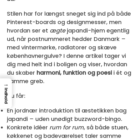
Stilen har for længst sneget sig ind på både
Pinterest-boards og designmesser, men
hvordan ser et
ægte
japandi-hjem egentlig
ud, når postnummeret hedder Danmark –
med vintermørke, radiatorer og skæve
københavnergulve? I denne artikel tager vi
dig med helt ind i boligen og viser, hvordan
du skaber
harmoni, funktion og poesi
i ét og
samme greb.
→
Indhold
Du får:
En jordnær introduktion til æstetikken bag
japandi – uden unødigt buzzword-bingo.
Konkrete idéer
rum for rum
, så både stuen,
køkkenet og badeværelset taler samme