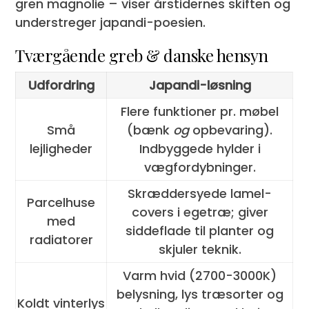
gren magnolie – viser årstidernes skiften og
understreger japandi-poesien.
Tværgående greb & danske hensyn
Udfordring
Japandi-løsning
Flere funktioner pr. møbel
Små
(bænk
og
opbevaring).
lejligheder
Indbyggede hylder i
vægfordybninger.
Skræddersyede lamel-
Parcelhuse
covers i egetræ; giver
med
siddeflade til planter og
radiatorer
skjuler teknik.
Varm hvid (2700-3000K)
belysning, lys træsorter og
Koldt vinterlys