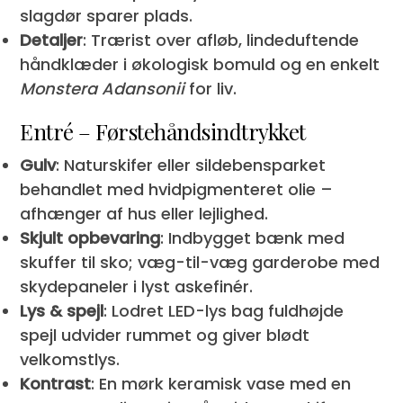
slagdør sparer plads.
Detaljer
: Trærist over afløb, lindeduftende
håndklæder i økologisk bomuld og en enkelt
Monstera Adansonii
for liv.
Entré – Førstehåndsindtrykket
Gulv
: Naturskifer eller sildebensparket
behandlet med hvidpigmenteret olie –
afhænger af hus eller lejlighed.
Skjult opbevaring
: Indbygget bænk med
skuffer til sko; væg-til-væg garderobe med
skydepaneler i lyst askefinér.
Lys & spejl
: Lodret LED-lys bag fuldhøjde
spejl udvider rummet og giver blødt
velkomstlys.
Kontrast
: En mørk keramisk vase med en