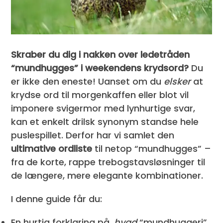
Skraber du dig i nakken over ledetråden
“mundhugges” i weekendens krydsord?
Du
er ikke den eneste! Uanset om du
elsker
at
krydse ord til morgenkaffen eller blot vil
imponere svigermor med lynhurtige svar,
kan et enkelt drilsk synonym standse hele
puslespillet. Derfor har vi samlet den
ultimative ordliste
til netop “mundhugges” –
fra de korte, rappe trebogstavsløsninger til
de længere, mere elegante kombinationer.
I denne guide får du:
En hurtig forklaring på,
hvad
“mundhuggeri”