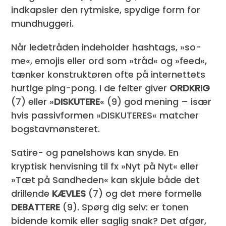
indkapsler den rytmiske, spydige form for
mundhuggeri.
Når ledetråden indeholder hashtags, »so­
me«, emojis eller ord som »tråd« og »feed«,
tænker konstruktøren ofte på internettets
hurtige ping-pong. I de felter giver
ORDKRIG
(7) eller »
DISKUTERE
« (9) god mening – især
hvis passivformen »DISKUTERES« matcher
bogstavmønsteret.
Satire- og panelshows kan snyde. En
kryptisk henvisning til fx »Nyt på Nyt« eller
»Tæt på Sandheden« kan skjule både det
drillende
KÆVLES
(7) og det mere formelle
DEBATTERE
(9). Spørg dig selv: er tonen
bidende komik eller saglig snak? Det afgør,