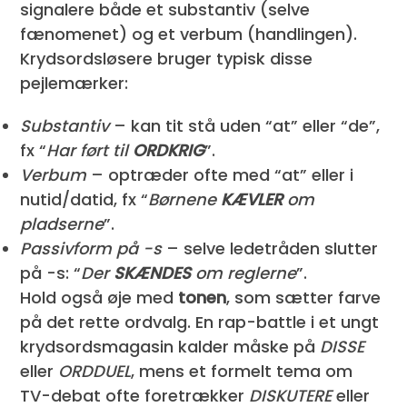
signalere både et substantiv (selve
fænomenet) og et verbum (handlingen).
Krydsordsløsere bruger typisk disse
pejlemærker:
Substantiv
– kan tit stå uden “at” eller “de”,
fx “
Har ført til
ORDKRIG
”.
Verbum
– optræder ofte med “at” eller i
nutid/datid, fx “
Børnene
KÆVLER
om
pladserne
”.
Passivform på -s
– selve ledetråden slutter
på -s: “
Der
SKÆNDES
om reglerne
”.
Hold også øje med
tonen
, som sætter farve
på det rette ordvalg. En rap-battle i et ungt
krydsordsmagasin kalder måske på
DISSE
eller
ORDDUEL
, mens et formelt tema om
TV-debat ofte foretrækker
DISKUTERE
eller