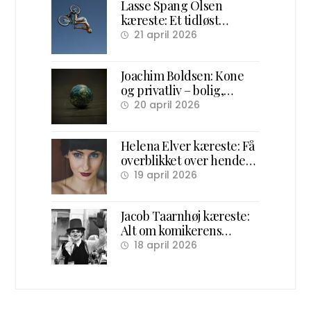
Lasse Spang Olsen
kæreste: Et tidløst
overblik over hans
21 april 2026
forhold og ægteskab
Joachim Boldsen: Kone
og privatliv – bolig,
familie og karriere
20 april 2026
Helena Elver kæreste: Få
overblikket over hendes
kærlighedsliv
19 april 2026
Jacob Taarnhøj kæreste:
Alt om komikerens
kærlighedsliv bag scenen
18 april 2026