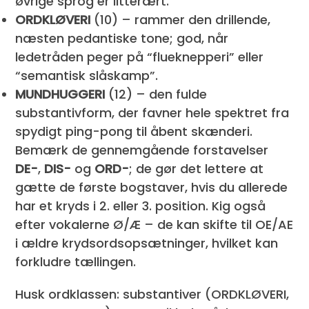
øvrige sprog er litterært.
ORDKLØVERI
(10) – rammer den drillende,
næsten pedantiske tone; god, når
ledetråden peger på “flueknepperi” eller
“semantisk slåskamp”.
MUNDHUGGERI
(12) – den fulde
substantivform, der favner hele spektret fra
spydigt ping-pong til åbent skænderi.
Bemærk de gennemgående forstavelser
DE-
,
DIS-
og
ORD-
; de gør det lettere at
gætte de første bogstaver, hvis du allerede
har et kryds i 2. eller 3. position. Kig også
efter vokalerne Ø/Æ – de kan skifte til OE/AE
i ældre krydsordsopsætninger, hvilket kan
forkludre tællingen.
Husk ordklassen: substantiver (ORDKLØVERI,