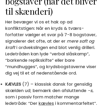
bogstaver (når det bliver
til skænderi)
Her bevæger vi os et hak op ad
konfliktstigen: Når en kryds & tværs-
forfatter vælger et svar på 7-8 bogstaver,
signalerer det ofte, at der er
mere saft og
kraft
i ordvekslingen end blot venlig drilleri.
Ledetråden kan lyde “verbal slåskamp”,
“barkende replikskifte” eller bare
“mundhugges”, og krydsbogstaverne viser
dig vej til et af nedenstående ord.
KÆVLES
(7) – klassisk dansk for gensidig
skælden ud; bemærk den afsluttende
-s
,
som i passiv form matcher mange
ledetråde: “Der
kævles
i kommentarfeltet”.