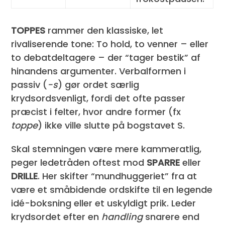
TOPPES
rammer den klassiske, let
rivaliserende tone: To hold, to venner – eller
to debatdeltagere – der “tager bestik” af
hinandens argumenter. Verbalformen i
passiv (
-s
) gør ordet særlig
krydsordsvenligt, fordi det ofte passer
præcist i felter, hvor andre former (fx
toppe
) ikke ville slutte på bogstavet S.
Skal stemningen være mere kammeratlig,
peger ledetråden oftest mod
SPARRE
eller
DRILLE
. Her skifter “mundhuggeriet” fra at
være et småbidende ordskifte til en legende
idé-boksning eller et uskyldigt prik. Leder
krydsordet efter en
handling
snarere end