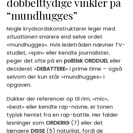
dobbelttydige vinkler på
“mundhugges”
Nogle krydsordskonstruktører leger med
situationen
snarere end selve ordet
»mundhugges«. Hvis lede­tråden nævner TV-
studiet, »spin« eller kendte journalister,
peger det ofte på en
politisk ORDDUEL
eller
decideret »
DEBATTERE
« i prime time – også
selvom der kun står »mundhugges« i
opgaven.
Dukker der referencer op til rim, »mic«,
»beat« eller kendte rap-navne, er tonen
typisk hentet fra en rap-battle. Her falder
løsninger som
ORDKRIG
(7) eller det
længere
DISSE
(5) naturligt, fordi de