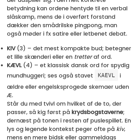
betydning kan ordene hentyde til en verbal
slåskamp, mens de i overført forstand
dækker den smådrilske pingpong, man
også møder i fx satire eller letbenet debat.
KIV
(3) – det mest kompakte bud; betegner
et lille skænderi eller en
tretter
af ord.
KÆVL
(4) – et klassisk dansk ord for spydig
mundhuggeri; ses også stavet
i
KAEVL
ældre eller engelsksprogede skemaer uden
Æ.
Står du med tvivl om hvilket af de to, der
passer, så kig først på
krydsbogstaverne
;
dernæst på tonen i resten af puslespillet. En
lys og legende kontekst peger ofte på
kiv
,
mens en mere bidsk eller gammeldags