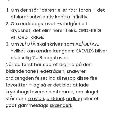
Om der står “deres” eller “at” foran – det
afslører substantiv kontra infinitiv.
Om endebogstavet
-s
indgår i dit
krydsnet; det eliminerer f.eks. ORD-KRIG
vs. ORD-KRIGE.
Om Æ/Ø/Å skal skrives som AE/OE/AA,
hvilket kan ændre længden: KAEVLES bliver
pludselig 7→8 bogstaver.
Når du først har sporet dig ind på den
bidende tone
i ledetråden, snævrer
ordlængden feltet ind til netop disse fire
favoritter – og så er det blot at lade
krydsbogstaverne bestemme, om slaget
står som
kævleri
,
ordduel
,
ordkrig
eller et
godt gammeldags
skænderi
.