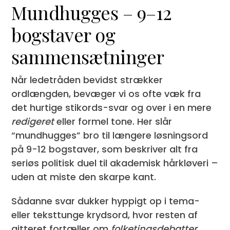
Mundhugges – 9–12
bogstaver og
sammensætninger
Når ledetråden bevidst strækker
ordlængden, bevæger vi os ofte væk fra
det hurtige stikords-svar og over i en mere
redigeret
eller formel tone. Her slår
“mundhugges” bro til længere løsningsord
på 9-12 bogstaver, som beskriver alt fra
seriøs politisk duel til akademisk hårkløveri –
uden at miste den skarpe kant.
Sådanne svar dukker hyppigt op i tema-
eller teksttunge krydsord, hvor resten af
gitteret fortæller om
folketingsdebatter
,