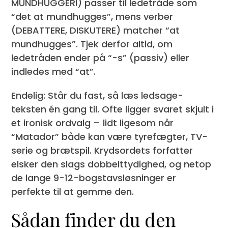
MUNDHUGGERI) passer til ledetråde som
“det at mundhugges”, mens verber
(DEBATTERE, DISKUTERE) matcher “at
mundhugges”. Tjek derfor altid, om
ledetråden ender på “-s” (passiv) eller
indledes med “at”.
Endelig: Står du fast, så læs ledsage-
teksten én gang til. Ofte ligger svaret skjult i
et ironisk ordvalg – lidt ligesom når
“Matador” både kan være tyrefægter, TV-
serie og brætspil. Krydsordets forfatter
elsker den slags dobbelttydighed, og netop
de lange 9-12-bogstavsløsninger er
perfekte til at gemme den.
Sådan finder du den