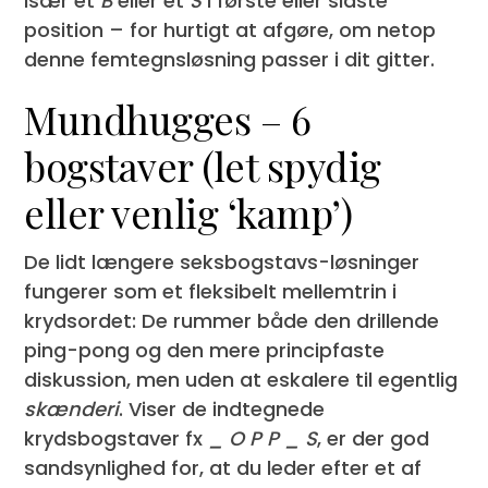
især et
B
eller et
S
i første eller sidste
position – for hurtigt at afgøre, om netop
denne femtegnsløsning passer i dit gitter.
Mundhugges – 6
bogstaver (let spydig
eller venlig ‘kamp’)
De lidt længere seksbogstavs-løsninger
fungerer som et fleksibelt mellemtrin i
krydsordet: De rummer både den drillende
ping-pong og den mere principfaste
diskussion, men uden at eskalere til egentlig
skænderi
. Viser de indtegnede
krydsbogstaver fx
_ O P P _ S
, er der god
sandsynlighed for, at du leder efter et af