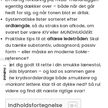
egentlig dækker over – både når det går
hedt for sig, og når tonen blot er drilsk.
Systematiske lister sorteret efter
ordlængde
, så du straks kan afkode, om
svaret bør være
KIV
eller
MUNDHUGGERI
.
Praktiske tips til at
aflæse ledetråden
: Skal
du tænke substantiv, udsagnsord, passiv
form – eller måske en moderne SoMe-
reference?
→
Sæt dig godt til rette i din smukke lænestol,
Indhold
spids blyanten – og lad os sammen gøre
dine krydsordslørdage både
smukkere
og
markant lettere
. Klar til at dykke ned? Så rul
videre og find dit næste rigtige svar!
Indholdsfortegnelse