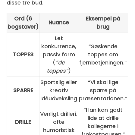
disse tre bud.
Ord (6
Eksempel på
Nuance
bogstaver)
brug
Let
konkurrence,
“Søskende
TOPPES
passiv form
toppes om
(
“de
fjernbetjeningen.”
toppes”
)
Sportslig eller
“Vi skal lige
SPARRE
kreativ
sparre på
idéudveksling
præsentationen.”
“Han kan godt
Venligt drilleri,
lide at drille
DRILLE
ofte
kollegerne i
humoristisk
frokostpausen.”