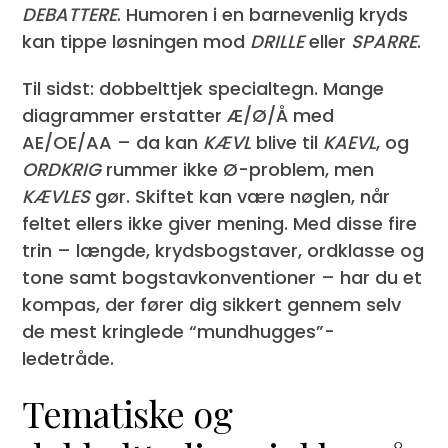
DEBATTERE
. Humoren i en barnevenlig kryds
kan tippe løsningen mod
DRILLE
eller
SPARRE
.
Til sidst: dobbelttjek specialtegn. Mange
diagrammer erstatter Æ/Ø/Å med
AE/OE/AA – da kan
KÆVL
blive til
KAEVL
, og
ORDKRIG
rummer ikke Ø-problem, men
KÆVLES
gør. Skiftet kan være nøglen, når
feltet ellers ikke giver mening. Med disse fire
trin – længde, krydsbogstaver, ordklasse og
tone samt bogstavkonventioner – har du et
kompas, der fører dig sikkert gennem selv
de mest kringlede “mundhugges”-
ledetråde.
Tematiske og