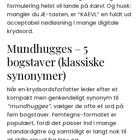
formulering helst vil lande på
kævl
. Og husk:
mangler du Æ-tasten, er “KAEVL” en fuldt ud
acceptabel nødløsning i mange digitale
krydsord.
Mundhugges – 5
bogstaver (klassiske
synonymer)
Når en krydsordsforfatter leder efter et
kompakt men genkendeligt synonym til
“mundhugges”
, vælger de ofte et ord på
fem bogstaver. Femtegns-formatet er
populært, fordi det passer ind i mange
standardgitre og samtidigt er langt nok til
at skille sig ud fra tre- og