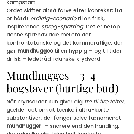
kampstart
Ordet skifter altså farve efter kontekst: fra
et hårdt
ordkrig-scenario
til en frisk,
inspirerende
sprog-sparring
. Det er netop
denne spændvidde mellem det
konfrontatoriske og det kammeratlige, der
gør
mundhugges
til en hyppig – og til tider
drilsk – ledetråd i danske krydsord.
Mundhugges – 3–4
bogstaver (hurtige bud)
Når krydsordet kun giver dig
tre til fire felter
,
gælder det om at tænke i ultra-korte
substantiver, der fanger selve fænomenet
mundhuggeri
– snarere end den handling,
der udspiller sig. I den helt konkrete