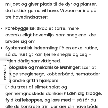
miljøet og giver plads til de dyr og planter,
du faktisk gerne vil have. Vi zoomer ind på
tre hovedindsatser:
Forebyggelse:
Skab et tørre, mere
overskueligt havemiljø, som sneglene ikke
bryder sig om.
Systematisk indsamling:
Få en enkel rutine,
så du hurtigt kan fjerne snegle og æg –
uden dårlig samvittighed.
→
Biologiske og mekaniske løsninger:
Lær at
Indhold
bruge sneglehegn, kobberbånd, nematoder
og andre giftfri hjælpere.
Er du træt af slimet salat og
gennemgnaskede dahliaer?
Læn dig tilbage,
fyld kaffekoppen, og læs med
– så får du
alle de konkrete trin, der gør din have både