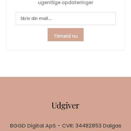
ugentlige opdateringer
Tilmeld nu
Udgiver
BGGD Digital ApS - CVR: 34482853 Dalgas