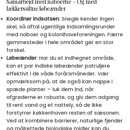
Samarbejd med naboerne – Og med
lækkersultne løbeænder
Koordiner indsatsen
: Snegle kender ingen
skel, så aftal ugentlige indsamlingsrunder
med naboer og kolonihaveforeningen. Færre
gemmesteder i hele området gør en stor
forskel.
Løbeænder
: Har du et indhegnet område,
kan et par indiske løbeænder patruljere
effektivt i de våde forårsmåneder. Vær
opmærksom på, at de også kan nappe i
spæde planter – luk dem ind, når
afgrøderne er robuste, og giv dem adgang
til rent vand og et nattely, så de ikke
forstyrrer køkkenhaven resten af sæsonen.
Ved at kombinere barrierer, naturlige fjender
og målrettede biologiske midler kan du