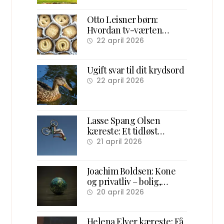
Otto Leisner børn:
Hvordan tv-værten
samlede danske børn
22 april 2026
foran skærmen
Ugift svar til dit krydsord
22 april 2026
Lasse Spang Olsen
kæreste: Et tidløst
overblik over hans
21 april 2026
forhold og ægteskab
Joachim Boldsen: Kone
og privatliv – bolig,
familie og karriere
20 april 2026
Helena Elver kæreste: Få