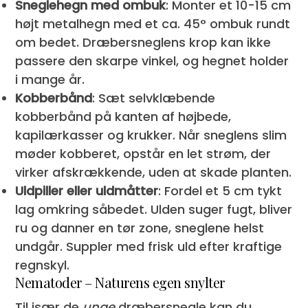
Sneglehegn med ombuk
: Monter et 10-15 cm
højt metalhegn med et ca. 45° ombuk rundt
om bedet. Dræbersneglens krop kan ikke
passere den skarpe vinkel, og hegnet holder
i mange år.
Kobberbånd
: Sæt selvklæbende
kobberbånd på kanten af højbede,
kapilærkasser og krukker. Når sneglens slim
møder kobberet, opstår en let strøm, der
virker afskrækkende, uden at skade planten.
Uldpiller eller uldmåtter
: Fordel et 5 cm tykt
lag omkring såbedet. Ulden suger fugt, bliver
ru og danner en tør zone, sneglene helst
undgår. Suppler med frisk uld efter kraftige
regnskyl.
Nematoder – Naturens egen snylter
Til især de
unge
dræbersnegle kan du