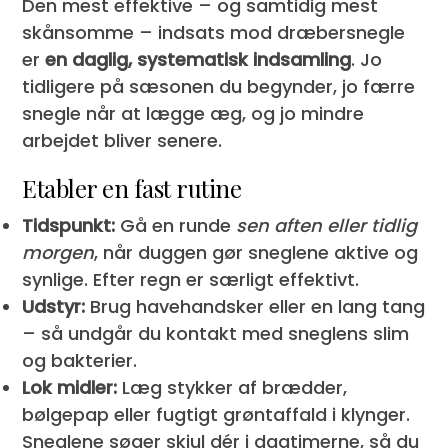
Den mest effektive – og samtidig mest
skånsomme – indsats mod dræbersnegle
er
en daglig, systematisk indsamling
. Jo
tidligere på sæsonen du begynder, jo færre
snegle når at lægge æg, og jo mindre
arbejdet bliver senere.
Etabler en fast rutine
Tidspunkt:
Gå en runde
sen aften eller tidlig
morgen
, når duggen gør sneglene aktive og
synlige. Efter regn er særligt effektivt.
Udstyr:
Brug havehandsker eller en lang tang
– så undgår du kontakt med sneglens slim
og bakterier.
Lok midler:
Læg stykker af brædder,
bølgepap eller fugtigt grøntaffald i klynger.
Sneglene søger skjul dér i dagtimerne, så du