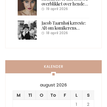
overblikket over hendes
kærlighedsliv
19 april 2026
Jacob Taarnhøj kæreste:
Alt om komikerens
kærlighedsliv bag scenen
18 april 2026
KALENDER
august 2026
M
Ti
O
To
F
L
S
1
2