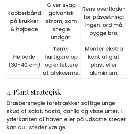
Giver svag
Rens overfladen
Kobberbånd
galvanisk
før påsætning;
på krukker
strøm, som
ingen jord må
& højbede
snegle
bygge bro.
undgår.
Tørrer
Monter ekstra
Højbede
hurtigere op
kant af glat
(30-40 cm)
og er lettere
plast eller
at afskærme.
aluminium.
4. Plant strategisk
Dræbersnegle foretrækker saftige unge
skud af salat, hosta, dahlia og visse urter. I
yderkanten af haven eller på udsatte steder
kan du i stedet vælge: