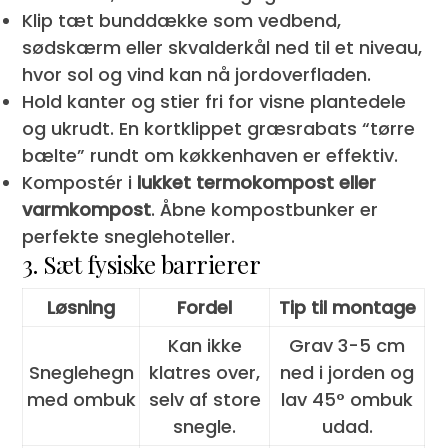
Klip tæt bunddække som vedbend,
sødskærm eller skvalderkål ned til et niveau,
hvor sol og vind kan nå jordoverfladen.
Hold kanter og stier fri for visne plantedele
og ukrudt. En kortklippet græsrabats “tørre
bælte” rundt om køkkenhaven er effektiv.
Kompostér i
lukket termokompost eller
varmkompost
. Åbne kompostbunker er
perfekte sneglehoteller.
3. Sæt fysiske barrierer
Løsning
Fordel
Tip til montage
Kan ikke
Grav 3-5 cm
Sneglehegn
klatres over,
ned i jorden og
med ombuk
selv af store
lav 45° ombuk
snegle.
udad.