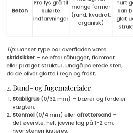
Fra lys grå til
hurtig
mange former
Beton
kulørte
kan b
(rund, kvadrat,
indfarvninger
glat 
organisk)
struk
Tip:
Uanset type bør overfladen være
skridsikker
– se efter råhugget, flammet
eller præget struktur. Undgå polerede sten,
da de bliver glatte i regn og frost.
2. Bund- og fugematerialer
Stabilgrus
(0/32 mm) – bærer og fordeler
vægten.
Stenmel
(0/4 mm) eller
afrettersand
–
det øverste, helt jævne lag på 1-2 cm,
hvor stenen justeres.