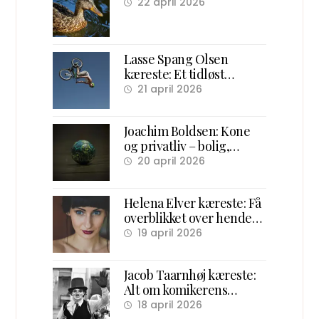
22 april 2026
Lasse Spang Olsen
kæreste: Et tidløst
overblik over hans
21 april 2026
forhold og ægteskab
Joachim Boldsen: Kone
og privatliv – bolig,
familie og karriere
20 april 2026
Helena Elver kæreste: Få
overblikket over hendes
kærlighedsliv
19 april 2026
Jacob Taarnhøj kæreste:
Alt om komikerens
kærlighedsliv bag scenen
18 april 2026