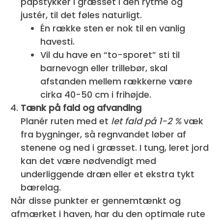
papstykker i græsset i den rytme og
justér, til det føles naturligt.
Én række sten er nok til en vanlig
havesti.
Vil du have en “to-sporet” sti til
barnevogn eller trillebør, skal
afstanden mellem rækkerne være
cirka 40-50 cm i frihøjde.
Tænk på fald og afvanding
Planér ruten med et
let fald på 1-2 %
væk
fra bygninger, så regnvandet løber af
stenene og ned i græsset. I tung, leret jord
kan det være nødvendigt med
underliggende dræn eller et ekstra tykt
bærelag.
Når disse punkter er gennemtænkt og
afmærket i haven, har du den optimale rute