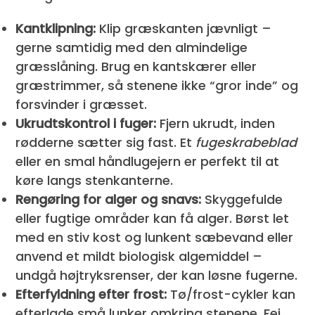
Kantklipning:
Klip græskanten jævnligt –
gerne samtidig med den almindelige
græsslåning. Brug en kantskærer eller
græstrimmer, så stenene ikke “gror inde” og
forsvinder i græsset.
Ukrudtskontrol i fuger:
Fjern ukrudt, inden
rødderne sætter sig fast. Et
fugeskrabeblad
eller en smal håndlugejern er perfekt til at
køre langs stenkanterne.
Rengøring for alger og snavs:
Skyggefulde
eller fugtige områder kan få alger. Børst let
med en stiv kost og lunkent sæbevand eller
anvend et mildt biologisk algemiddel –
undgå højtryksrenser, der kan løsne fugerne.
Efterfyldning efter frost:
Tø/frost-cykler kan
efterlade små lunker omkring stenene. Fej