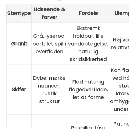
Udseende &
Stentype
Fordele
Ulem
farver
Ekstremt
Grå, lyserød,
holdbar, lille
Høj v
Granit
sort; let spil i
vandoptagelse,
relativ
overfladen
naturlig
skridsikkerhed
Kan fl
Dybe, mørke
ved h
Flad naturlig
nuancer;
stø
Skifer
flageoverflade,
rustik
kræv
let at forme
struktur
omhygg
under
Patin
Prisbillig, fås i