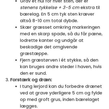
Grav et hul for hver sten, der er
stenens tykkelse + 3-5 cm
ekstra til
bærelag. En 5 cm tyk sten kræver
altså 8-10 cm total dybde.
Skær græsset omkring markeringen
med en skarp spade, så du får pæne,
lodrette kanter og undgår at
beskadige det omgivende
græstæppe.
Fjern græstørven i ét stykke, så den
kan bruges andre steder i haven, hvis
den er sund.
Forstærk og dræn:
I tung lerjord kan du forbedre drænet
ved at grave yderligere 5 cm og fylde
op med groft grus, inden bærelaget
lægges.