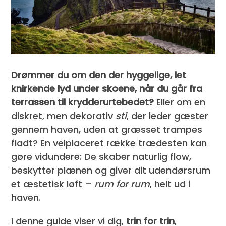
Drømmer du om den der hyggelige, let
knirkende lyd under skoene, når du går fra
terrassen til krydderurtebedet?
Eller om en
diskret, men dekorativ
sti
, der leder gæster
gennem haven, uden at græsset trampes
fladt? En velplaceret række trædesten kan
gøre vidundere: De skaber naturlig flow,
beskytter plænen og giver dit udendørsrum
et æstetisk løft –
rum for rum
, helt ud i
haven.
I denne guide viser vi dig,
trin for trin
,