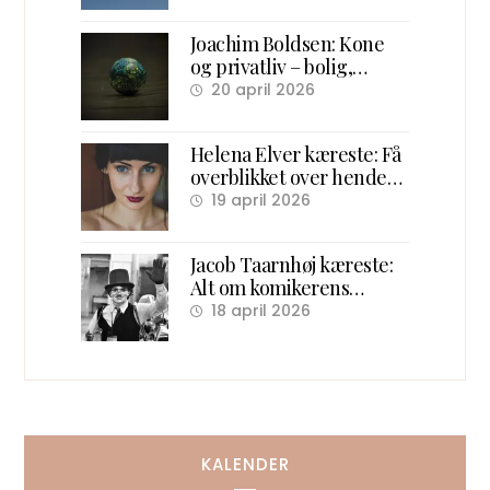
forhold og ægteskab
Joachim Boldsen: Kone
og privatliv – bolig,
familie og karriere
20 april 2026
Helena Elver kæreste: Få
overblikket over hendes
kærlighedsliv
19 april 2026
Jacob Taarnhøj kæreste:
Alt om komikerens
kærlighedsliv bag scenen
18 april 2026
KALENDER