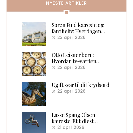
NYESTE ARTIKLER
Søren Pind kæreste og
familieliv: Hverdagen
efter politik
23 april 2026
Otto Leisner børn:
Hvordan tv-værten
samlede danske børn
22 april 2026
foran skærmen
Ugift svar til dit krydsord
22 april 2026
Lasse Spang Olsen
kæreste: Et tidløst
overblik over hans
21 april 2026