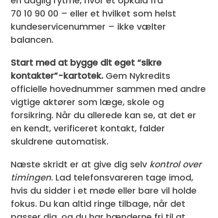
en daglig rytme, hvor et opkald fra
70 10 90 00 – eller et hvilket som helst
kundeservicenummer – ikke vælter
balancen.
Start med at bygge dit eget “sikre
kontakter”-kartotek.
Gem Nykredits
officielle hovednummer sammen med andre
vigtige aktører som læge, skole og
forsikring. Når du allerede kan se, at det er
en kendt, verificeret kontakt, falder
skuldrene automatisk.
Næste skridt er at give dig selv
kontrol over
timingen
. Lad telefonsvareren tage imod,
hvis du sidder i et møde eller bare vil holde
fokus. Du kan altid ringe tilbage, når det
passer dig, og du har hænderne fri til at