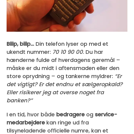
Biiip, biiip…
Din telefon lyser op med et
ukendt nummer:
70 10 90 00
. Du har
hænderne fulde af hverdagens gøremål –
måske er du midt i aftensmaden eller den
store oprydning – og tankerne myldrer:
“Er
det vigtigt? Er det endnu et sælgeropkald?
Eller risikerer jeg at overse noget fra
banken?”
I en tid, hvor både
bedragere
og
service­
medarbejdere
kan ringe ud fra
tilsyneladende officielle numre, kan et