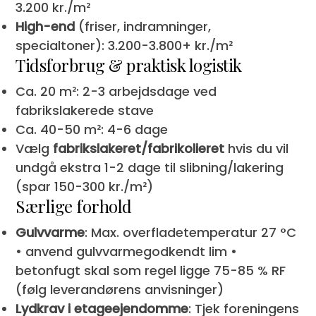
3.200 kr./m²
High-end
(friser, indramninger,
specialtoner): 3.200-3.800+ kr./m²
Tidsforbrug & praktisk logistik
Ca. 20 m²: 2-3 arbejdsdage ved
fabrikslakerede stave
Ca. 40-50 m²: 4-6 dage
Vælg
fabrikslakeret/fabrikolieret
hvis du vil
undgå ekstra 1-2 dage til slibning/lakering
(spar 150-300 kr./m²)
Særlige forhold
Gulvvarme
: Max. overfladetemperatur 27 °C
• anvend gulvvarmegodkendt lim •
betonfugt skal som regel ligge 75-85 % RF
(følg leverandørens anvisninger)
Lydkrav i etageejendomme
: Tjek foreningens