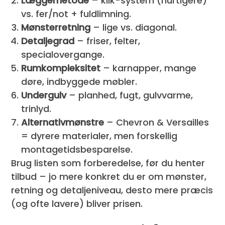
Læggemetode
– klik-system (hurtigere)
vs. fer/not + fuldlimning.
Mønster­retning
– lige vs. diagonal.
Detalje­grad
– friser, felter,
specialovergange.
Rum­kompleksitet
– karnapper, mange
døre, indbyggede møbler.
Undergulv
– planhed, fugt, gulvvarme,
trinlyd.
Alternativ­mønstre
– Chevron & Versailles
= dyrere materialer, men forskellig
montage­tids­besparelse.
Brug listen som forberedelse, før du henter
tilbud – jo mere konkret du er om mønster,
retning og detaljeniveau, desto mere præcis
(og ofte lavere) bliver prisen.