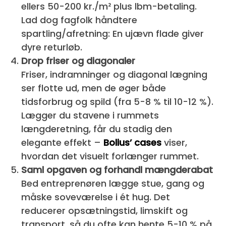
ellers 50-200 kr./m² plus lbm-betaling.
Lad dog fagfolk håndtere
spartling/afretning: En ujævn flade giver
dyre returløb.
Drop friser og diagonaler
Friser, indramninger og diagonal lægning
ser flotte ud, men de øger både
tidsforbrug og spild (fra 5-8 % til 10-12 %).
Lægger du stavene i rummets
længderetning, får du stadig den
elegante effekt –
Bolius’ cases
viser,
hvordan det visuelt forlænger rummet.
Saml opgaven og forhandl mængderabat
Bed entreprenøren lægge stue, gang og
måske soveværelse i ét hug. Det
reducerer opsætningstid, limskift og
transport, så du ofte kan hente 5-10 % på