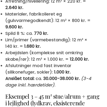
Afretning/nivellering: 12 m² × 220 kr. =
2.640 kr.
Materialer, fabrikolieret eg
(gulvvarmegodkendt): 12 m² × 800 kr. =
9.600 kr.
Spild 8 %: ca.
770 kr.
Lim/primer (varmebestandig): 12 m² ×
140 kr. =
1.680 kr.
Arbejdsløn (komplekse snit omkring
skabe/rør): 12 m² × 1.000 kr. =
12.000 kr.
Afslutninger mod fast inventar
(silikonefuger, sokler):
1.000 kr.
Anslået total:
ca.
30.000-38.000 kr.
(3-4
dage inkl. hærdetider)
.
Eksempel 3 – 45 m² stue/alrum + gang
i lejlighed (lydkrav, eksisterende