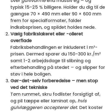
over gulvvarme
end massiv eg – og
typisk 15-25 % billigere. Holder du dig til de
gængse 70 × 490 mm eller 90 × 600 mm
frem for specialformater, falder
indkøbsprisen, og spildet holdes nede.
Vælg fabrikslakeret eller -olieret
overflade
Fabriksbehandlingen er inkluderet i m²-
prisen. Dermed sparer du 150-300 kr./m²
samt 1-2 arbejdsdage til slibning og
efterbehandling på stedet – og slipper for
støv i hele boligen.
Gør-det-selv forberedelse – men stop
ved det tekniske
Tøm rummet, skru fodlister forsigtigt af,
og pil tæppe eller laminat op,
hvis
gulvlæggeren accepterer det
. Det koster