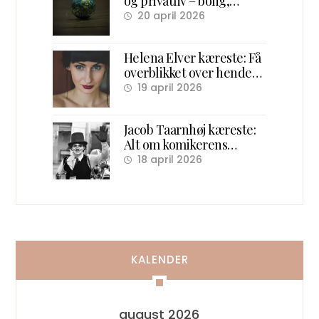
og privatliv – bolig,
familie og karriere
20 april 2026
Helena Elver kæreste: Få
overblikket over hendes
kærlighedsliv
19 april 2026
Jacob Taarnhøj kæreste:
Alt om komikerens
kærlighedsliv bag scenen
18 april 2026
KALENDER
august 2026