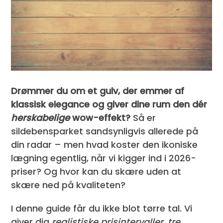
Drømmer du om et gulv, der emmer af
klassisk elegance og giver dine rum den dér
herskabelige
wow-effekt?
Så er
sildebensparket sandsynligvis allerede på
din radar – men hvad koster den ikoniske
lægning egentlig, når vi kigger ind i 2026-
priser? Og hvor kan du skære uden at
skære ned på kvaliteten?
I denne guide får du ikke blot tørre tal. Vi
giver dig
realistiske prisintervaller, tre