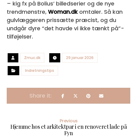
– kig fx på Bolius’ billedserier og de nye
trendmønstre,
Woman.dk
omtaler. Så kan
gulvlæggeren prissætte præcist, og du
undgår dyre “det havde vi ikke tænkt på”-
tilføjelser.
Zmuc.dk
29 januar 2026
Indretningstips
Previous
Hjemme hos et arkitektpar i en renoveret lade på
Fyn