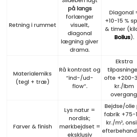
Sildeben lagt
på langs
Diagonal 
forlænger
+10-15 % sp
Retning i rummet
visuelt,
& timer (kil
diagonal
Bolius
).
lægning giver
drama.
Ekstra
Rå kontrast og
tilpasninge
Materialemiks
“ind-/ud-
ofte +200-
(tegl + træ)
flow”.
kr./lbm
overgang
Bejdse/olie
Lys natur =
fabrik +75-
nordisk;
kr./m², ons
Farver & finish
mørkbejdset =
efterbehand
eksklusiv