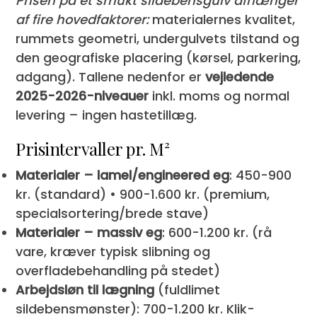
Prisen på et smukt sildebensgulv afhænger
af fire hovedfaktorer:
materialernes kvalitet,
rummets geometri, undergulvets tilstand og
den geografiske placering (kørsel, parkering,
adgang). Tallene nedenfor er
vejledende
2025-2026-niveauer
inkl. moms og normal
levering – ingen hastetillæg.
Prisintervaller pr. M²
Materialer – lamel/engineered eg
: 450-900
kr. (standard) • 900-1.600 kr. (premium,
specialsortering/brede stave)
Materialer – massiv eg
: 600-1.200 kr. (rå
vare, kræver typisk slibning og
overfladebehandling på stedet)
Arbejdsløn til lægning
(fuldlimet
sildebensmønster): 700-1.200 kr. Klik-