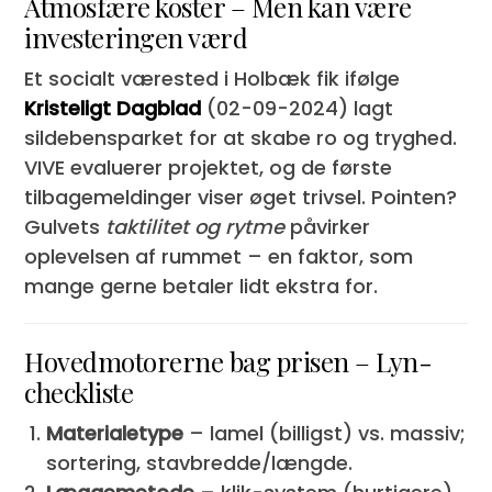
Atmosfære koster – Men kan være
investeringen værd
Et socialt værested i Holbæk fik ifølge
Kristeligt Dagblad
(02-09-2024) lagt
sildebensparket for at skabe ro og tryghed.
VIVE evaluerer projektet, og de første
tilbagemeldinger viser øget trivsel. Pointen?
Gulvets
taktilitet og rytme
påvirker
oplevelsen af rummet – en faktor, som
mange gerne betaler lidt ekstra for.
Hoved­motorerne bag prisen – Lyn­
checkliste
Materiale­type
– lamel (billigst) vs. massiv;
sortering, stavbredde/længde.