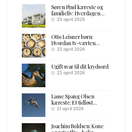
Søren Pind kæreste og
familieliv: Hverdagen
efter politik
23 april 2026
Otto Leisner børn:
Hvordan tv-værten
samlede danske børn
22 april 2026
foran skærmen
Ugift svar til dit krydsord
22 april 2026
Lasse Spang Olsen
kæreste: Et tidløst
overblik over hans
21 april 2026
forhold og ægteskab
Joachim Boldsen: Kone