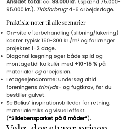
Anslået total:
ca.
83.000 kr.
(spænd 75.000-
95.000 kr.).
Tidsforbrug:
4-6 arbejdsdage.
Praktiske noter til alle scenarier
On-site efterbehandling (slibning/lakering)
koster typisk 150-300 kr./m² og forlænger
projektet 1-2 dage.
Diagonal lægning øger både spild og
montagetid: kalkulér med
+10-15 %
på
materialer
og
arbejdsløn.
I etageejendomme: Undersøg altid
foreningens
trinlyds-
og fugtkrav, før du
bestiller gulvet.
Se Bolius’ inspirationsbilleder for retning,
materialemiks og visuel effekt
(
“Sildebensparket på 8 måder”
).
Valg, der styrer prisen –