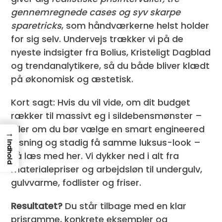
gennemregnede cases og syv skarpe
sparetricks
, som håndværkerne helst holder
for sig selv. Undervejs trækker vi på de
nyeste indsigter fra Bolius, Kristeligt Dagblad
og trendanalytikere, så du både bliver klædt
på økonomisk og æstetisk.
Kort sagt: Hvis du vil vide, om dit budget
rækker til massivt eg i sildebensmønster –
eller om du bør vælge en smart engineered
→
løsning og stadig få samme luksus-look –
Indhold
så læs med her. Vi dykker ned i alt fra
materialepriser og arbejdsløn til undergulv,
gulvvarme, fodlister og friser.
Resultatet?
Du står tilbage med en klar
prisramme, konkrete eksempler og