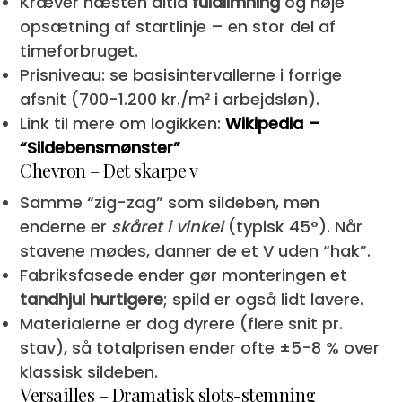
Kræver næsten altid
fuldlimning
og nøje
opsætning af startlinje – en stor del af
timeforbruget.
Prisniveau: se basisintervallerne i forrige
afsnit (700-1.200 kr./m² i arbejdsløn).
Link til mere om logikken:
Wikipedia –
“Sildebensmønster”
Chevron – Det skarpe v
Samme “zig-zag” som sildeben, men
enderne er
skåret i vinkel
(typisk 45°). Når
stavene mødes, danner de et V uden “hak”.
Fabriksfasede ender gør monteringen et
tandhjul hurtigere
; spild er også lidt lavere.
Materialerne er dog dyrere (flere snit pr.
stav), så totalprisen ender ofte ±5-8 % over
klassisk sildeben.
Versailles – Dramatisk slots-stemning