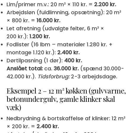
Lim/primer m.v.: 20 m² × 110 kr. =
2.200 kr.
Arbejdsløn (fuldlimning, opsætning): 20 m²
× 800 kr. =
16.000 kr.
Let afretning (udvalgte felter, 6 m² ×
200 kr.):
1.200 kr.
Fodlister (16 lbm – materialer 1.280 kr. +
montage 1.120 kr.):
2.400 kr.
Dørtilpasning (1 dør):
400 kr.
Anslået total:
ca.
36.000 kr.
(spænd 30.000-
42.000 kr.).
Tidsforbrug:
2-3 arbejdsdage.
Eksempel 2 – 12 m² køkken (gulvvarme,
betonundergulv, gamle klinker skal
væk)
Nedbrydning & bortskaffelse af klinker: 12 m²
× 200 kr. =
2.400 kr.