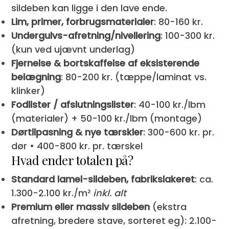
sildeben kan ligge i den lave ende.
Lim, primer, forbrugsmaterialer
: 80-160 kr.
Undergulvs-afretning/nivellering
: 100-300 kr.
(kun ved ujævnt underlag)
Fjernelse & bortskaffelse af eksisterende
belægning
: 80-200 kr. (tæppe/laminat vs.
klinker)
Fodlister / afslutningslister
: 40-100 kr./lbm
(materialer) + 50-100 kr./lbm (montage)
Dørtilpasning & nye tærskler
: 300-600 kr. pr.
dør • 400-800 kr. pr. tærskel
Hvad ender totalen på?
Standard lamel-sildeben, fabrikslakeret
: ca.
1.300-2.100 kr./m²
inkl. alt
Premium eller massiv sildeben
(ekstra
afretning, bredere stave, sorteret eg): 2.100-