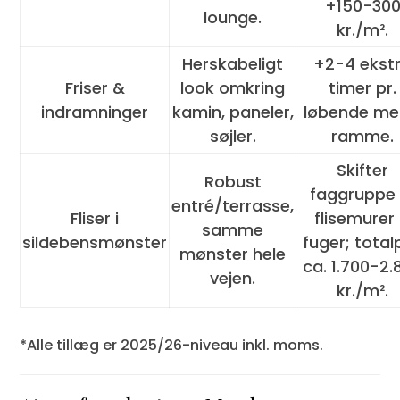
+150-30
lounge.
kr./m².
Herskabeligt
+2-4 ekst
Friser &
look omkring
timer pr.
indramninger
kamin, paneler,
løbende me
søjler.
ramme.
Skifter
Robust
faggruppe
entré/terrasse,
Fliser i
flisemurer
samme
sildebensmønster
fuger; total
mønster hele
ca. 1.700-2.
vejen.
kr./m².
*Alle tillæg er 2025/26-niveau inkl. moms.