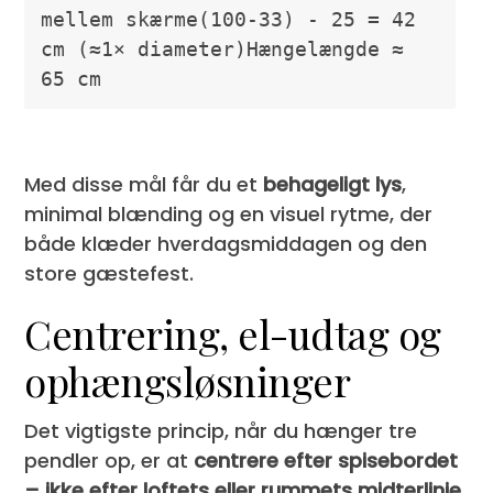
mellem skærme(100-33) - 25 = 42 
cm (≈1× diameter)Hængelængde ≈ 
65 cm 
Med disse mål får du et
behageligt lys
,
minimal blænding og en visuel rytme, der
både klæder hverdagsmiddagen og den
store gæstefest.
Centrering, el-udtag og
ophængsløsninger
Det vigtigste princip, når du hænger tre
pendler op, er at
centrere efter spisebordet
– ikke efter loftets eller rummets midterlinje
.