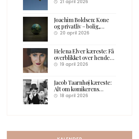
overblik over hans
21 april 2026
forhold og ægteskab
Joachim Boldsen: Kone
og privatliv – bolig,
familie og karriere
20 april 2026
Helena Elver kæreste: Få
overblikket over hendes
kærlighedsliv
19 april 2026
Jacob Taarnhøj kæreste:
Alt om komikerens
kærlighedsliv bag scenen
18 april 2026