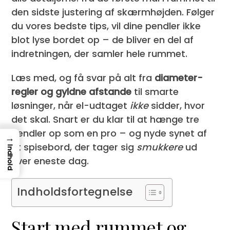
den sidste justering af skærmhøjden. Følger
du vores bedste tips, vil dine pendler ikke
blot lyse bordet op – de bliver en del af
indretningen, der samler hele rummet.
Læs med, og få svar på alt fra
diameter-
regler og gyldne afstande
til smarte
løsninger, når el-udtaget
ikke
sidder, hvor
det skal. Snart er du klar til at hænge tre
pendler op som en pro – og nyde synet af
→
et spisebord, der tager sig
smukkere
ud
Indhold
hver eneste dag.
Indholdsfortegnelse
Start med rummet og