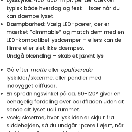
Lysstyrke:
400-800 lm pr. pendel dækker
typisk både hverdag og fest – især når du
kan dæmpe lyset.
Dæmpbarhed:
Vælg LED-pærer, der er
mærket ”dimmable” og match dem med en
LED-kompatibel lysdæmper – ellers kan de
flimre eller slet ikke dæmpes.
Undgå blænding – skab et jævnt lys
Gå efter
matte
eller
opaliserede
lyskilder/skærme, eller pendler med
indbygget diffusor.
En spredningsvinkel på ca. 60-120° giver en
behagelig fordeling over bordfladen uden at
sende alt lyset ud i rummet.
Vælg skærme, hvor lyskilden er skjult fra
siddehøjden, så du undgår ”pære i øjet”, når