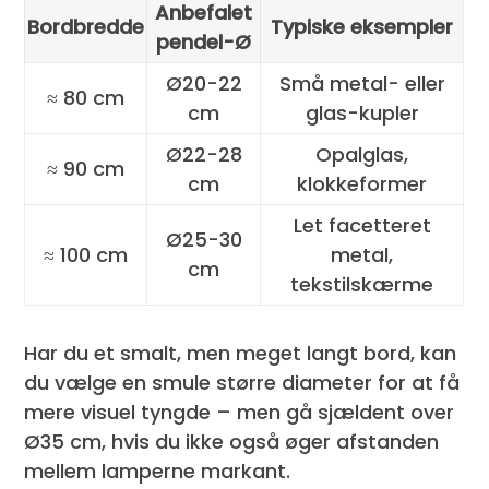
Anbefalet
Bordbredde
Typiske eksempler
pendel-Ø
Ø20-22
Små metal- eller
≈ 80 cm
cm
glas-kupler
Ø22-28
Opalglas,
≈ 90 cm
cm
klokkeformer
Let facetteret
Ø25-30
≈ 100 cm
metal,
cm
tekstilskærme
Har du et smalt, men meget langt bord, kan
du vælge en smule større diameter for at få
mere visuel tyngde – men gå sjældent over
Ø35 cm, hvis du ikke også øger afstanden
mellem lamperne markant.