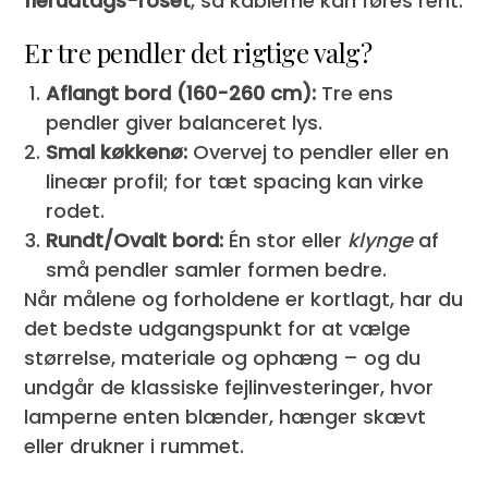
flerudtags-roset
, så kablerne kan føres rent.
Er tre pendler det rigtige valg?
Aflangt bord (160-260 cm):
Tre ens
pendler giver balanceret lys.
Smal køkkenø:
Overvej to pendler eller en
lineær profil; for tæt spacing kan virke
rodet.
Rundt/Ovalt bord:
Én stor eller
klynge
af
små pendler samler formen bedre.
Når målene og forholdene er kortlagt, har du
det bedste udgangspunkt for at vælge
størrelse, materiale og ophæng – og du
undgår de klassiske fejlinvesteringer, hvor
lamperne enten blænder, hænger skævt
eller drukner i rummet.