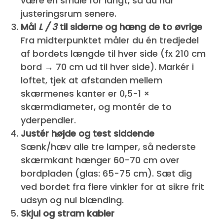
være en smule for langt, så du har
justeringsrum senere.
Mål
L / 3
til siderne og hæng de to øvrige
Fra midterpunktet måler du én tredjedel
af bordets længde til hver side (fx 210 cm
bord → 70 cm ud til hver side). Markér i
loftet, tjek at afstanden mellem
skærmenes kanter er 0,5-1 ×
skærmdiameter, og montér de to
yderpendler.
Justér højde og test siddende
Sænk/hæv alle tre lamper, så nederste
skærmkant hænger 60-70 cm over
bordpladen (glas: 65-75 cm). Sæt dig
ved bordet fra flere vinkler for at sikre frit
udsyn og nul blænding.
Skjul og stram kabler