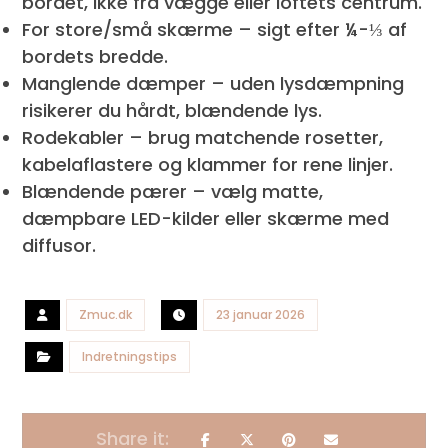
bordet, ikke fra vægge eller loftets centrum.
For store/små skærme – sigt efter ¼-⅓ af
bordets bredde.
Manglende dæmper – uden lysdæmpning
risikerer du hårdt, blændende lys.
Rodekabler – brug matchende rosetter,
kabelaflastere og klammer for rene linjer.
Blændende pærer – vælg matte,
dæmpbare LED-kilder eller skærme med
diffusor.
Zmuc.dk
23 januar 2026
Indretningstips