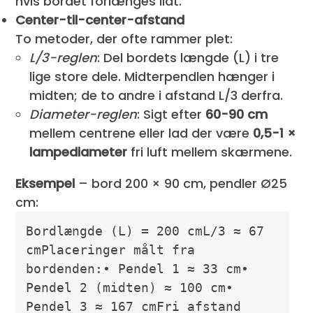
hvis bordet forlænges lidt.
Center-til-center-afstand
To metoder, der ofte rammer plet:
L/3-reglen
: Del bordets længde (L) i tre
lige store dele. Midterpendlen hænger i
midten; de to andre i afstand L/3 derfra.
Diameter-reglen
: Sigt efter
60-90 cm
mellem centrene eller lad der være
0,5-1 ×
lampediameter
fri luft mellem skærmene.
Eksempel
– bord 200 × 90 cm, pendler Ø25
cm:
Bordlængde (L) = 200 cmL/3 ≈ 67 
cmPlaceringer målt fra 
bordenden:• Pendel 1 ≈ 33 cm• 
Pendel 2 (midten) ≈ 100 cm• 
Pendel 3 ≈ 167 cmFri afstand 