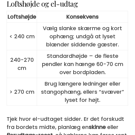
Loftshøjde og el-udtag
Loftshøjde
Konsekvens
Vælg slanke skærme og kort
< 240 cm
ophæng; undgå at lyset
blænder siddende gæster.
Standardhøjde – de fleste
240-270
pendler kan hænge 60-70 cm
cm
over bordpladen.
Brug længere ledninger eller
> 270 cm
stangophæng, ellers “svæver”
lyset for højt.
Tjek hvor el-udtaget sidder. Er det forskudt
fra bordets midte, planlæg en
skinne
eller